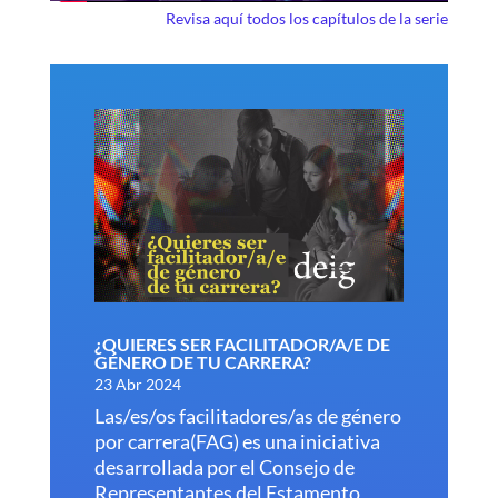
Revisa aquí todos los capítulos de la serie
¿QUIERES SER FACILITADOR/A/E DE
GÉNERO DE TU CARRERA?
23 Abr 2024
Las/es/os facilitadores/as de género
por carrera(FAG) es una iniciativa
desarrollada por el Consejo de
Representantes del Estamento