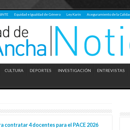
SINTE
Equidad e Igualdad de Género
Ley Karin
Aseguramiento de la Calida
CULTURA
DEPORTES
INVESTIGACIÓN
ENTREVISTAS
a contratar 4 docentes para el PACE 2026