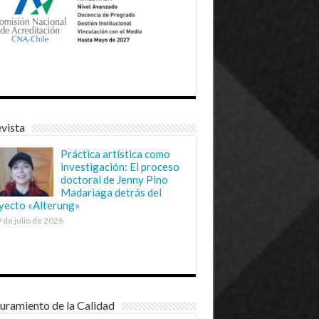
vista
Práctica artística como
investigación: El proceso
doctoral de Jenny Pino
Madariaga detrás del
yecto «Alterung»
 de julio de 2026
uramiento de la Calidad