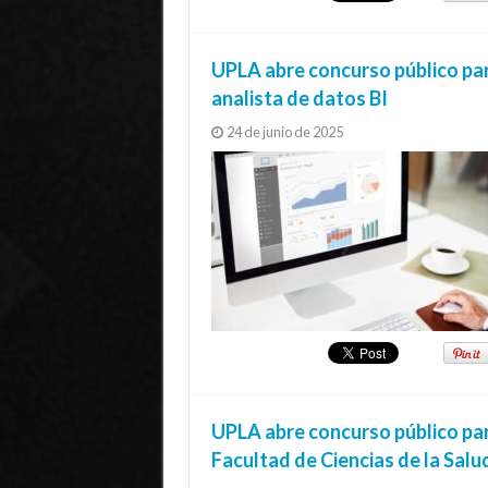
UPLA abre concurso público par
analista de datos BI
24 de junio de 2025
UPLA abre concurso público par
Facultad de Ciencias de la Salu