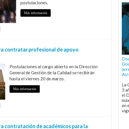
postulaciones.
Más información
ra contratar profesional de apoyo
Doc
Doc
Postulaciones al cargo abierto en la Dirección
acr
General de Gestión de la Calidad se recibirán
Acr
hasta el viernes 20 de marzo.
La 
Más información
3 a
el 
máx
en 
vig
a contratación de académicos para la