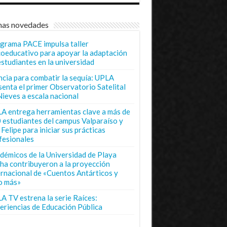
mas novedades
grama PACE impulsa taller
coeducativo para apoyar la adaptación
estudiantes en la universidad
ncia para combatir la sequía: UPLA
senta el primer Observatorio Satelital
Nieves a escala nacional
A entrega herramientas clave a más de
 estudiantes del campus Valparaíso y
Felipe para iniciar sus prácticas
fesionales
démicos de la Universidad de Playa
ha contribuyeron a la proyección
ernacional de «Cuentos Antárticos y
o más»
A TV estrena la serie Raíces:
eriencias de Educación Pública