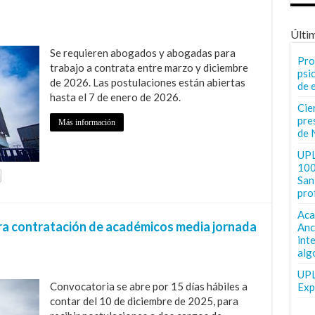
Últi
Se requieren abogados y abogadas para
Pro
trabajo a contrata entre marzo y diciembre
psi
de 2026. Las postulaciones están abiertas
de 
hasta el 7 de enero de 2026.
Cie
pre
Más información
de 
UPL
100
San 
pro
Aca
ra contratación de académicos media jornada
Anc
int
l
alg
UPL
Convocatoria se abre por 15 días hábiles a
Exp
contar del 10 de diciembre de 2025, para