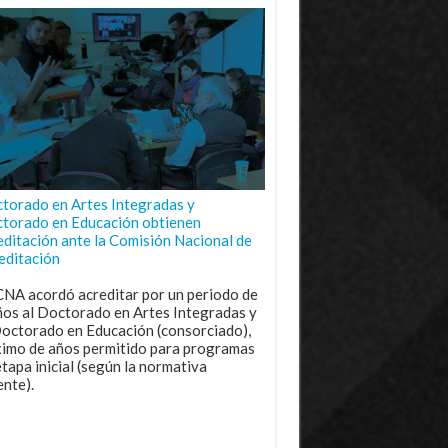
torado en Artes Integradas y
torado en Educación obtienen
editación ante la Comisión Nacional de
editación
CNA acordó acreditar por un periodo de
ños al Doctorado en Artes Integradas y
Doctorado en Educación (consorciado),
imo de años permitido para programas
etapa inicial (según la normativa
ente).