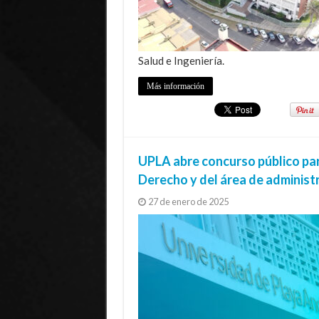
Salud e Ingeniería.
Más información
UPLA abre concurso público par
Derecho y del área de administra
27 de enero de 2025