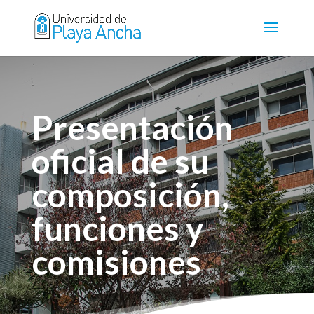
Presentación
oficial de su
composición,
funciones y
comisiones