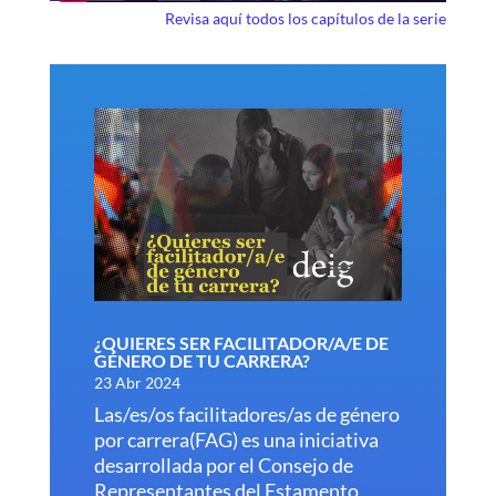
Revisa aquí todos los capítulos de la serie
¿QUIERES SER FACILITADOR/A/E DE
GÉNERO DE TU CARRERA?
23 Abr 2024
Las/es/os facilitadores/as de género
por carrera(FAG) es una iniciativa
desarrollada por el Consejo de
Representantes del Estamento