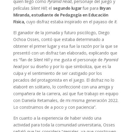
quien llegó como
Pyramid Head
, personaje del juego y
películas
Silent Hill
; el
segundo lugar
fue para
Bryan
Miranda, estudiante de Pedagogía en Educación
Física,
cuyo disfraz estaba inspirado en el payaso de
It
.
El ganador de la jornada y futuro psicólogo, Diego
Ochoa Osses, contó que estaba determinado a
obtener el primer lugar y esa fue la razón por la que se
presentó con un disfraz tan elaborado, explicando que
es “fan de
Silent Hill
y me gusta el personaje de
Pyramid
head
por su diseño y por lo que simboliza, que es la
culpa y el sentimiento de ser castigado por los
pecados del protagonista en el juego. El disfraz no lo
elaboré en solitario, lo confeccioné con una amiga y
compañera de la carrera, así que fue trabajo en equipo
con Daniela Retamales, de mi misma generación 2022.
Lo construimos de a poco y con paciencia”.
En cuanto a la experiencia de haber vivido una
actividad para toda la comunidad universitaria, Osses
señaló que las considera “geniales, ya que construyen