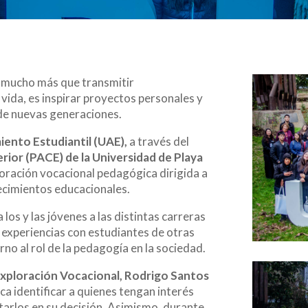
a mucho más que transmitir
vida, es inspirar proyectos personales y
 de nuevas generaciones.
ento Estudiantil (UAE),
a través del
ior (PACE) de la Universidad de Playa
ploración vocacional pedagógica dirigida a
ecimientos educacionales.
 los y las jóvenes a las distintas carreras
 experiencias con estudiantes de otras
no al rol de la pedagogía en la sociedad.
Exploración Vocacional, Rodrigo Santos
ca identificar a quienes tengan interés
tarlos en su decisión. Asimismo, durante