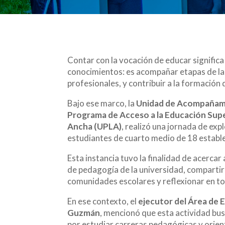
Contar con la vocación de educar signific
conocimientos: es acompañar etapas de la 
profesionales, y contribuir a la formación
Bajo ese marco, la
Unidad de Acompañami
Programa de Acceso a la Educación Super
Ancha (UPLA)
, realizó una jornada de ex
estudiantes de cuarto medio de 18 establ
Esta instancia tuvo la finalidad de acercar a
de pedagogía de la universidad, compartir
comunidades escolares y reflexionar en tor
En ese contexto, el
ejecutor del Área de 
Guzmán
, mencionó que esta actividad bus
por estudiar carreras pedagógicas y orien