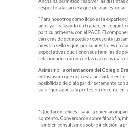
Ancha ha permitido resolver las distintas 
respecto a la carrera que desean estudiar.
“Para nosotros como liceo esta experienci
años ya realizando un trabajo en conjunto 
particularmente, con el PACE. El componen
carreras de pedagogías representa justa
nuestro sello y que, por supuesto, es un ap
expectativas que tienen sus familias de p
relacionado con una de las carreras más d
Asimismo, la
orientadora del Colegio Bra
entusiasmo que dejó esta actividad en los 
posibilidad de dialogar directamente con
valor que aporta la profesión docente en 
“Quedaron felices. Isaac, a quien acompa
contento. Conversaron sobre filosofía, mit
También consultamos sobre inclusión, a pr