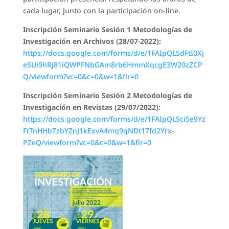
cada lugar, junto con la participación on-line.
Inscripción Seminario Sesión 1 Metodologías de
Investigación en Archivos (28/07-2022):
https://docs.google.com/forms/d/e/1FAIpQLSdFtI0Xj
eSUi9hRj81iQWPFNbGAm8rb6HmmXqcgE3W20zZCP
Q/viewform?vc=0&c=0&w=1&flr=0
Inscripción Seminario Sesión 2 Metodologías de
Investigación en Revistas (29/07/2022):
https://docs.google.com/forms/d/e/1FAIpQLSci5e9Yz
FtTnHHb7zbYZnJ1kExvA4mq9qNDt17fd2Yrx-
PZeQ/viewform?vc=0&c=0&w=1&flr=0