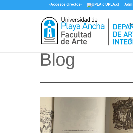
-Accesos directos-
UPLA.cl
Admi
IN
B
Blog