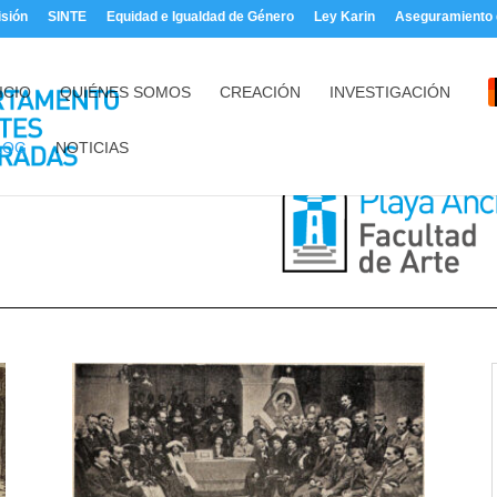
sión
SINTE
Equidad e Igualdad de Género
Ley Karin
Aseguramiento d
ICIO
QUIÉNES SOMOS
CREACIÓN
INVESTIGACIÓN
LOG
NOTICIAS