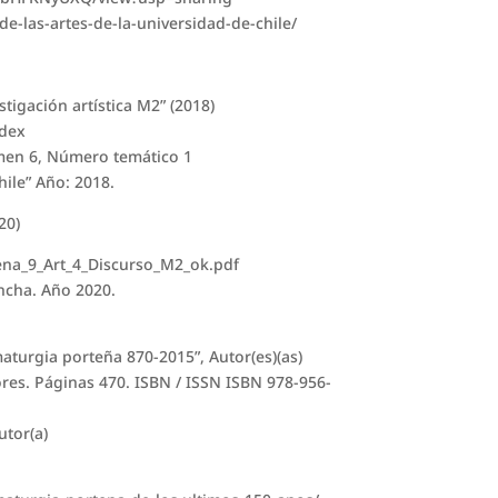
de-las-artes-de-la-universidad-de-chile/
stigación artística M2” (2018)
ndex
umen 6, Número temático 1
hile” Año: 2018.
20)
ena_9_Art_4_Discurso_M2_ok.pdf
ncha. Año 2020.
maturgia porteña 870-2015”, Autor(es)(as)
res. Páginas 470. ISBN / ISSN ISBN 978-956-
utor(a)