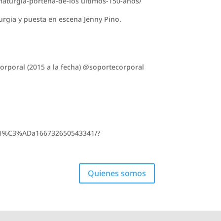
maturgia-portena-de-los ultimos-150-anos/
urgia y puesta en escena Jenny Pino.
orporal (2015 a la fecha) @soportecorporal
B1%C3%ADa166732650543341/?
Quienes somos