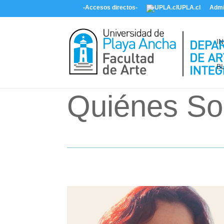
-Accesos directos-
UPLA.cl
Admi
IN
B
Quiénes S