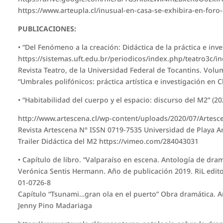
https://www.arteupla.cl/inusual-en-casa-se-exhibira-en-foro-
PUBLICACIONES:
• “Del Fenómeno a la creación: Didáctica de la práctica e inve
https://sistemas.uft.edu.br/periodicos/index.php/teatro3c/i
Revista Teatro, de la Universidad Federal de Tocantins. Vol
“Umbrales polifónicos: práctica artística e investigación en C
• “Habitabilidad del cuerpo y el espacio: discurso del M2” (20
http://www.artescena.cl/wp-content/uploads/2020/07/Artesc
Revista Artescena N° ISSN 0719-7535 Universidad de Playa A
Trailer Didáctica del M2 https://vimeo.com/284043031
• Capítulo de libro. “Valparaíso en escena. Antología de dra
Verónica Sentis Hermann. Año de publicación 2019. RiL edito
01-0726-8
Capítulo “Tsunami…gran ola en el puerto” Obra dramática. A
Jenny Pino Madariaga