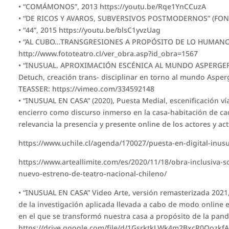
• “COMÁMONOS”, 2013 https://youtu.be/Rqe1YnCCuzA
• “DE RICOS Y AVAROS, SUBVERSIVOS POSTMODERNOS” (FOND
• “44”, 2015 https://youtu.be/blsC1yvzUag
• “AL CUBO…TRANSGRESIONES A PROPÓSITO DE LO HUMANO”,
http://www.fototeatro.cl/ver_obra.asp?id_obra=1567
• “INUSUAL. APROXIMACIÓN ESCÉNICA AL MUNDO ASPERGER”
Detuch, creación trans- disciplinar en torno al mundo Asperg
TEASSER: https://vimeo.com/334592148
• “INUSUAL EN CASA” (2020), Puesta Medial, escenificación v
encierro como discurso inmerso en la casa-habitación de ca
relevancia la presencia y presente online de los actores y act
https://www.uchile.cl/agenda/170027/puesta-en-digital-inus
https://www.arteallimite.com/es/2020/11/18/obra-inclusiva-
nuevo-estreno-de-teatro-nacional-chileno/
• “INUSUAL EN CASA” Video Arte, versión remasterizada 2021,
de la investigación aplicada llevada a cabo de modo online el
en el que se transformó nuestra casa a propósito de la pand
https://drive.google.com/file/d/1GsrktkLWk4m2BxcR0Oozk