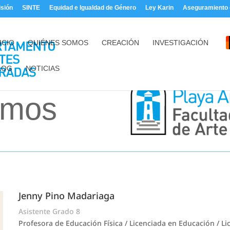
sión
SINTE
Equidad e Igualdad de Género
Ley Karin
Aseguramiento d
ICIO
QUIÉNES SOMOS
CREACIÓN
INVESTIGACIÓN
LOG
NOTICIAS
omos
Jenny Pino Madariaga
Asistente Grado 8
Profesora de Educación Física / Licenciada en Educación / L