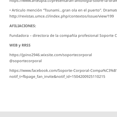
https://www.arteupla.cl/presentaran-antologia-sobre-la-dra
• Articulo mención “Tsunami…gran ola en el puerto”. Dramat
http://revistas.umce.cl/index.php/contextos/issue/view/199
AFILIACIONES:
Fundadora – directora de la compañía profesional Soporte C
WEB y RRSS
https://jpino2946.wixsite.com/soportecorporal
@soportecorporal
https://www.facebook.com/Soporte-Corporal-Compa%C3%
notif_t=fbpage_fan_invite&notif_id=1504200925110215