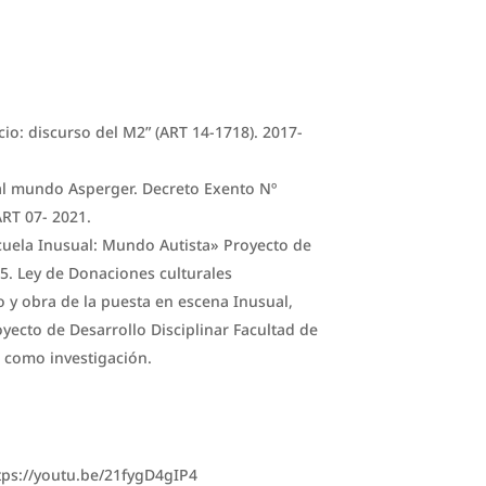
cio: discurso del M2” (ART 14-1718). 2017-
 al mundo Asperger. Decreto Exento Nº
ART 07- 2021.
cuela Inusual: Mundo Autista» Proyecto de
65. Ley de Donaciones culturales
so y obra de la puesta en escena Inusual,
yecto de Desarrollo Disciplinar Facultad de
s como investigación.
ps://youtu.be/21fygD4gIP4