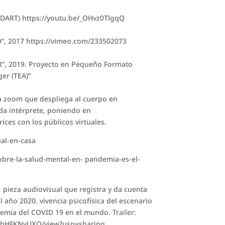
ART) https://youtu.be/_OHvz0TlgqQ
 2017 https://vimeo.com/233502073
, 2019. Proyecto en Pequeño Formato
er (TEA)”
ía zoom que despliega al cuerpo en
da intérprete, poniendo en
rices con los públicos virtuales.
ual-en-casa
sobre-la-salud-mental-en- pandemia-es-el-
 pieza audiovisual que registra y da cuenta
 año 2020. vivencia psicofísica del escenario
emia del COVID 19 en el mundo. Trailer:
fAbHFKNyUXQ/view?usp=sharing