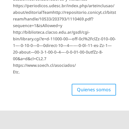
https://periodicos.udesc.br/index.php/arteinclusao/
about/editorialTeamhttp://repositorio.conicyt.cl/bitst
ream/handle/10533/203793/1110469.pdf?
sequence=1&isAllowed=y
http://biblioteca.clacso.edu.ar/gsdl/cgi-
bin/library.cgi?e=d-11000-00—off-0cl%2FclZz-010–00-
1—-0-10-0—0—0direct-10—4——-0-0l–11-es-Zz-1—
20-about—00-3-1-00-0–4—-0-0-01-00-0utfZz-8-
00&a=d&cl=CL2.7
https://www.soech.cl/asociados/
Etc.
Quienes somos