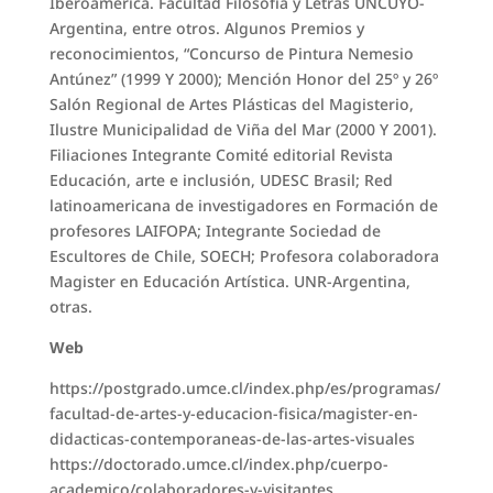
Iberoamérica. Facultad Filosofía y Letras UNCUYO-
Argentina, entre otros. Algunos Premios y
reconocimientos, “Concurso de Pintura Nemesio
Antúnez” (1999 Y 2000); Mención Honor del 25º y 26º
Salón Regional de Artes Plásticas del Magisterio,
Ilustre Municipalidad de Viña del Mar (2000 Y 2001).
Filiaciones Integrante Comité editorial Revista
Educación, arte e inclusión, UDESC Brasil; Red
latinoamericana de investigadores en Formación de
profesores LAIFOPA; Integrante Sociedad de
Escultores de Chile, SOECH; Profesora colaboradora
Magister en Educación Artística. UNR-Argentina,
otras.
Web
https://postgrado.umce.cl/index.php/es/programas/
facultad-de-artes-y-educacion-fisica/magister-en-
didacticas-contemporaneas-de-las-artes-visuales
https://doctorado.umce.cl/index.php/cuerpo-
academico/colaboradores-y-visitantes