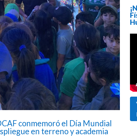
¡N
Fí
H
 OCAF conmemoró el Día Mundial
despliegue en terreno y academia