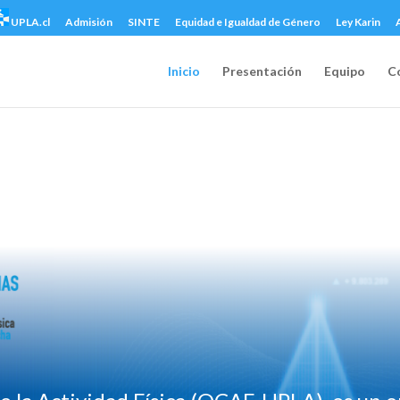
UPLA.cl
Admisión
SINTE
Equidad e Igualdad de Género
Ley Karin
Inicio
Presentación
Equipo
C