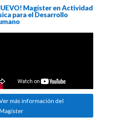
UEVO! Magíster en Actividad
sica para el Desarrollo
umano
Ver más información del
Magíster