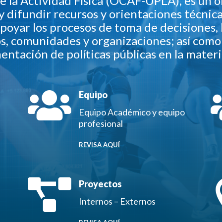
de la Actividad Física (OCAF-UPLA), es un 
 y difundir recursos y orientaciones técnica
e apoyar los procesos de toma de decisiones
os, comunidades y organizaciones; así como 
mentación de políticas públicas en la materi

Equipo
Equipo Académico y equipo
profesional
REVISA AQUÍ

Proyectos
Internos – Externos