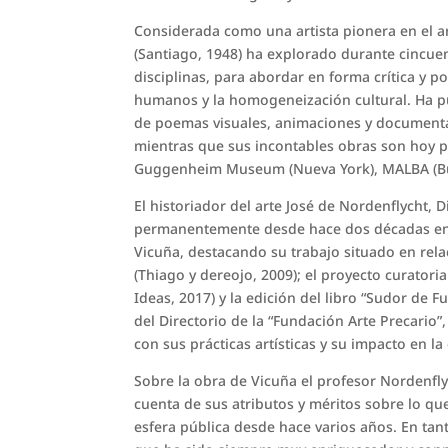
Considerada como una artista pionera en el ar
(Santiago, 1948) ha explorado durante cincuent
disciplinas, para abordar en forma crítica y 
humanos y la homogeneización cultural. Ha pub
de poemas visuales, animaciones y documenta
mientras que sus incontables obras son hoy pa
Guggenheim Museum (Nueva York), MALBA (Buen
El historiador del arte José de Nordenflycht,
permanentemente desde hace dos décadas en dis
Vicuña, destacando su trabajo situado en rela
(Thiago y dereojo, 2009); el proyecto curatori
Ideas, 2017) y la edición del libro “Sudor de
del Directorio de la “Fundación Arte Precario”
con sus prácticas artísticas y su impacto en 
Sobre la obra de Vicuña el profesor Nordenfly
cuenta de sus atributos y méritos sobre lo qu
esfera pública desde hace varios años. En tan