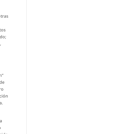
otras
tos
do;
,
n”
 de
ro
ación
a.
la
o