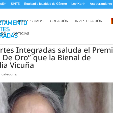
sión
SINTE
Equidad e Igualdad de Género
Ley Karin
Aseguramiento d
ICIO
QUIÉNES SOMOS
CREACIÓN
INVESTIGACIÓN
LOG
NOTICIAS
rtes Integradas saluda el Prem
n De Oro” que la Bienal de
lia Vicuña
n categoría