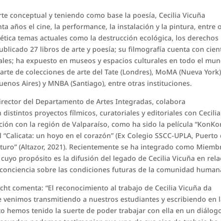
te conceptual y teniendo como base la poesía, Cecilia Vicuña
a años el cine, la performance, la instalación y la pintura, entre 
poética temas actuales como la destrucción ecológica, los derechos
licado 27 libros de arte y poesía; su filmografía cuenta con cien
les; ha expuesto en museos y espacios culturales en todo el mun
rte de colecciones de arte del Tate (Londres), MoMA (Nueva York)
os Aires) y MNBA (Santiago), entre otras instituciones.
 Director del Departamento de Artes Integradas, colabora
tintos proyectos fílmicos, curatoriales y editoriales con Cecilia
ción con la región de Valparaíso, como ha sido la película “KonKo
al “Calicata: un hoyo en el corazón” (Ex Colegio SSCC-UPLA, Puerto
 Futuro” (Altazor, 2021). Recientemente se ha integrado como Miemb
, cuyo propósito es la difusión del legado de Cecilia Vicuña en rel
la conciencia sobre las condiciones futuras de la comunidad human
cht comenta: “El reconocimiento al trabajo de Cecilia Vicuña da
e venimos transmitiendo a nuestros estudiantes y escribiendo en 
to hemos tenido la suerte de poder trabajar con ella en un diálog