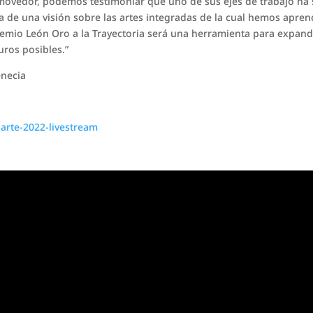
ovedor, podemos testimoniar que uno de sus ejes de trabajo ha 
a de una visión sobre las artes integradas de la cual hemos apre
emio León Oro a la Trayectoria será una herramienta para expand
uros posibles.”
enecia
arte-2022-livestream