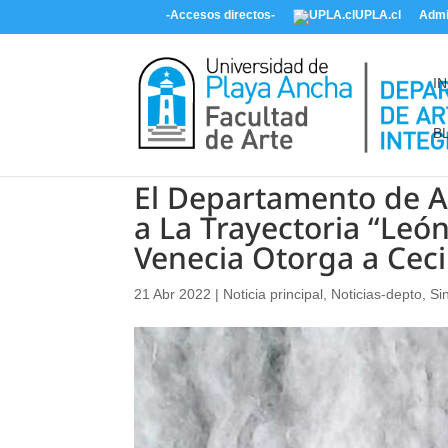
-Accesos directos-
UPLA.cl
Admi
IN
B
El Departamento de A
a La Trayectoria “Leó
Venecia Otorga a Ceci
21 Abr 2022
|
Noticia principal
,
Noticias-depto
,
Si