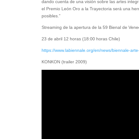
dando cuenta de una visión sobre las artes inte
el Premio León Oro a la Trayectoria será una herr
posibles.”
Streaming de la apertura de la 59 Bienal de Vene
23 de abril 12 horas (18:00 horas Chile)
https://www.labiennale.org/en/news/biennale-arte
KONKON (trailer 2009)