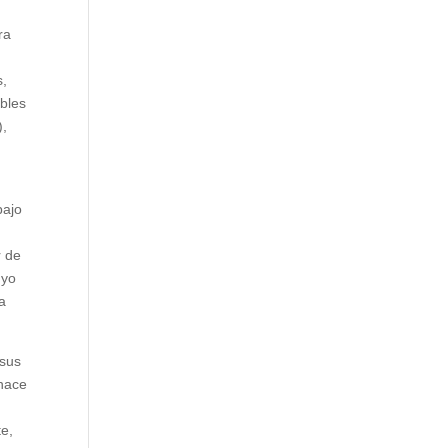
ra
s,
bles
),
bajo
r de
uyo
ia
 sus
 hace
te,