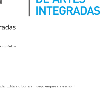
gradas
akFt9ReDw
a. Edítala o bórrala, ¡luego empieza a escribir!