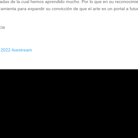
gradas de la cual hemos aprendido mucho. Por lo que en su reconocimi
amienta para expandir su convicción de que el arte es un portal a futu
cia
-2022-livestream