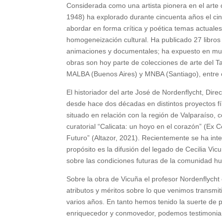
Considerada como una artista pionera en el arte 
1948) ha explorado durante cincuenta años el cine,
abordar en forma crítica y poética temas actuale
homogeneización cultural. Ha publicado 27 libros
animaciones y documentales; ha expuesto en mus
obras son hoy parte de colecciones de arte del
MALBA (Buenos Aires) y MNBA (Santiago), entre ot
El historiador del arte José de Nordenflycht, Di
desde hace dos décadas en distintos proyectos fíl
situado en relación con la región de Valparaíso, 
curatorial “Calicata: un hoyo en el corazón” (Ex 
Futuro” (Altazor, 2021). Recientemente se ha int
propósito es la difusión del legado de Cecilia Vic
sobre las condiciones futuras de la comunidad 
Sobre la obra de Vicuña el profesor Nordenflycht
atributos y méritos sobre lo que venimos transmi
varios años. En tanto hemos tenido la suerte de 
enriquecedor y conmovedor, podemos testimoniar 