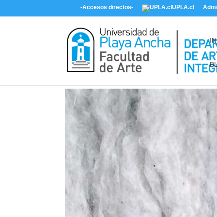
-Accesos directos-
UPLA.cl
Admi
IN
B