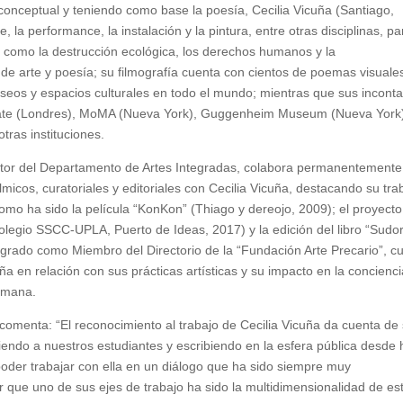
conceptual y teniendo como base la poesía, Cecilia Vicuña (Santiago,
 la performance, la instalación y la pintura, entre otras disciplinas, pa
s como la destrucción ecológica, los derechos humanos y la
 de arte y poesía; su filmografía cuenta con cientos de poemas visuale
eos y espacios culturales en todo el mundo; mientras que sus inconta
 Tate (Londres), MoMA (Nueva York), Guggenheim Museum (Nueva York
ras instituciones.
rector del Departamento de Artes Integradas, colabora permanentemente
micos, curatoriales y editoriales con Cecilia Vicuña, destacando su tra
como ha sido la película “KonKon” (Thiago y dereojo, 2009); el proyecto
Colegio SSCC-UPLA, Puerto de Ideas, 2017) y la edición del libro “Sudo
egrado como Miembro del Directorio de la “Fundación Arte Precario”, c
uña en relación con sus prácticas artísticas y su impacto en la concienc
humana.
 comenta: “El reconocimiento al trabajo de Cecilia Vicuña da cuenta de
tiendo a nuestros estudiantes y escribiendo en la esfera pública desde
poder trabajar con ella en un diálogo que ha sido siempre muy
que uno de sus ejes de trabajo ha sido la multidimensionalidad de es