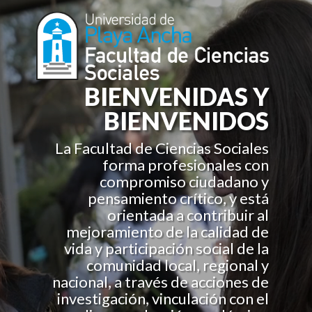
BIENVENIDAS Y
BIENVENIDOS
La Facultad de Ciencias Sociales
forma profesionales con
compromiso ciudadano y
pensamiento crítico, y está
orientada a contribuir al
mejoramiento de la calidad de
vida y participación social de la
comunidad local, regional y
nacional, a través de acciones de
investigación, vinculación con el