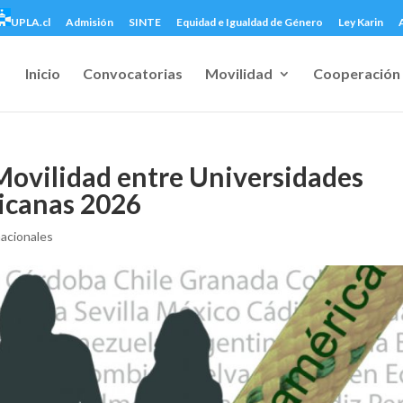
UPLA.cl
Admisión
SINTE
Equidad e Igualdad de Género
Ley Karin
Inicio
Convocatorias
Movilidad
Cooperación 
Movilidad entre Universidades
icanas 2026
acionales