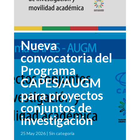
Nueva
convocatoria del
Programa
CAPES/AUGM
para proyectos
conjuntos de
investigación
25 May 2026
Sin categoría