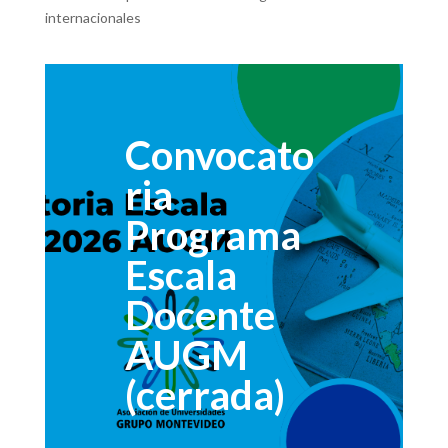
internacionales
Convocato
ria
Programa
Escala
Docente
AUGM
(cerrada)