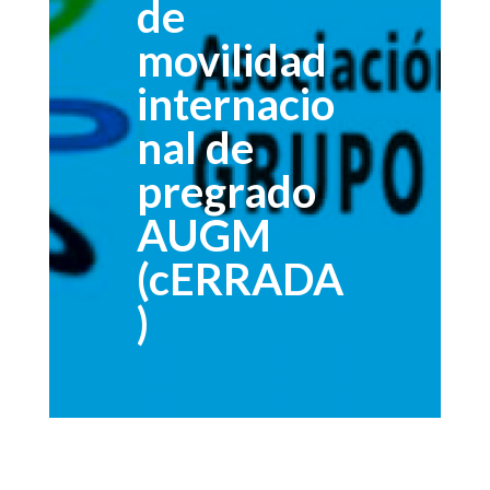
de
movilidad
internacio
nal de
pregrado
AUGM
(cERRADA
)