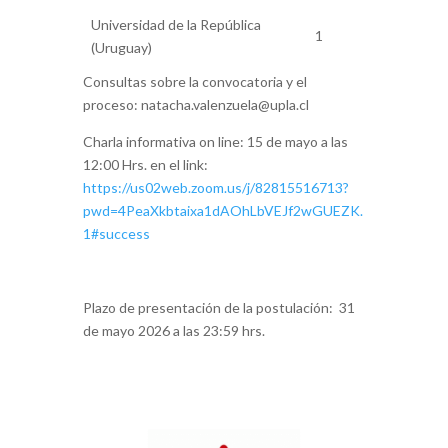
Universidad de la República
1
(Uruguay)
Consultas sobre la convocatoria y el
proceso: natacha.valenzuela@upla.cl
Charla informativa on line: 15 de mayo a las
12:00 Hrs. en el link:
https://us02web.zoom.us/j/82815516713?
pwd=4PeaXkbtaixa1dAOhLbVEJf2wGUEZK.
1#success
Plazo de presentación de la postulación: 31
de mayo 2026 a las 23:59 hrs.