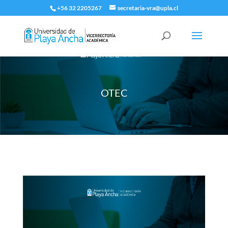
+56 32 2205267
secretaria-vra@upla.cl
OTEC