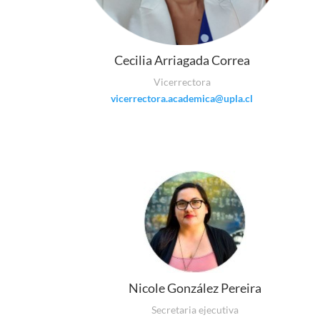
Cecilia Arriagada Correa
Vicerrectora
vicerrectora.academica@upla.cl
Nicole González Pereira
Secretaria ejecutiva