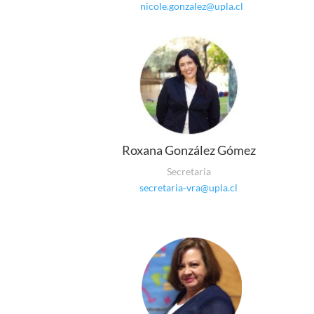
nicole.gonzalez@upla.cl
Roxana González Gómez
Secretaria
secretaria-vra@upla.cl