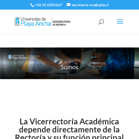
+56 32 2205267
secretaria-vra@upla.cl
Somos
La Vicerrectoría Académica
depende directamente de la
Rectoría y su función principal