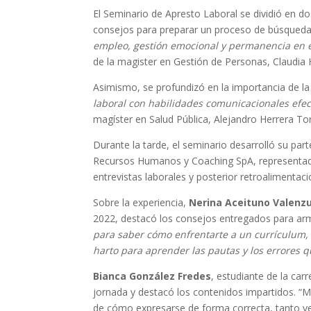
El Seminario de Apresto Laboral se dividió en d
consejos para preparar un proceso de búsqueda de
empleo, gestión emocional y permanencia en e
de la magister en Gestión de Personas, Claudia 
Asimismo, se profundizó en la importancia de la 
laboral con habilidades comunicacionales efec
magíster en Salud Pública, Alejandro Herrera To
Durante la tarde, el seminario desarrolló su pa
Recursos Humanos y Coaching SpA, representad
entrevistas laborales y posterior retroalimentac
Sobre la experiencia,
Nerina Aceituno Valenz
2022, destacó los consejos entregados para arma
para saber cómo enfrentarte a un currículum, 
harto para aprender las pautas y los errores 
Bianca González Fredes
, estudiante de la car
jornada y destacó los contenidos impartidos. “
de cómo expresarse de forma correcta, tanto v