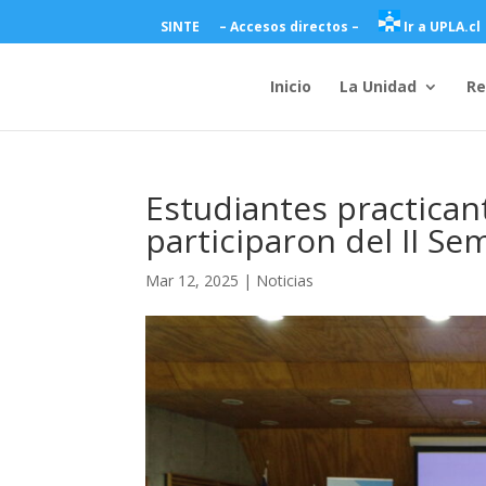
SINTE
– Accesos directos –
Ir a UPLA.cl
Inicio
La Unidad
Re
Estudiantes practica
participaron del II Se
Mar 12, 2025
|
Noticias