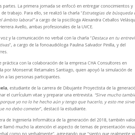
os partes. La primera jornada se enfocó en entregar conocimientos y
 trabajo. Para ello, se realizó la charla “
Estrategias de búsqueda 
l ámbito laboral”
a cargo de la psicóloga Alexandra Ceballos Velásq
Herrera Avello, ambas profesionales de la UVCE.
voz y la comunicación no verbal con la charla “
Destaca en tu entrevi
tivas
”, a cargo de la fonoaudióloga Paulina Salvador Pinilla, y del
rres.
rte práctica con la colaboración de la empresa CHA Consultores en
a por Monserrat Retamales Santiago, quien apoyó la simulación de
ión a las personas participantes.
uela
, estudiante de la carrera de Dibujante Proyectista de la generaci
r el currÍculum vitae y preparar una entrevista.
“Sirve mucho tambi
porque yo no lo he hecho aún y tengo que hacerlo, y esto me sirve
que no debo cometer
”, destacó la estudiante.
rera de Ingeniería Informática de la generación del 2018, también valo
Me llamó mucho la atención el aspecto de temas de presentación visua
erbal como no verbalmente”, agregando que “siento que realmente v