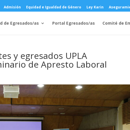
Admisión
Equidad e Igualdad de Género
Ley Karin
Aseguramie
d de Egresados/as
Portal Egresados/as
Comité de E
ntes y egresados UPLA
minario de Apresto Laboral