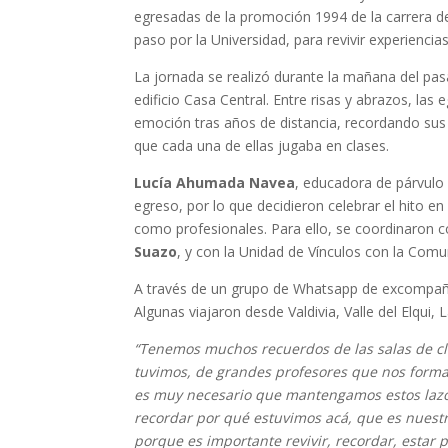
egresadas de la promoción 1994 de la carrera de
paso por la Universidad, para revivir experienci
La jornada se realizó durante la mañana del pasad
edificio Casa Central. Entre risas y abrazos, l
emoción tras años de distancia, recordando sus a
que cada una de ellas jugaba en clases.
Lucía Ahumada Navea
, educadora de párvulo
egreso, por lo que decidieron celebrar el hito e
como profesionales. Para ello, se coordinaron co
Suazo
, y con la Unidad de Vínculos con la Com
A través de un grupo de Whatsapp de excompañer
Algunas viajaron desde Valdivia, Valle del Elqui, 
“Tenemos muchos recuerdos de las salas de clas
tuvimos, de grandes profesores que nos formar
es muy necesario que mantengamos estos lazos
recordar por qué estuvimos acá, que es nuestra
porque es importante revivir, recordar, estar 