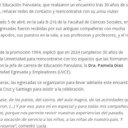
 Educación Parvularia, que realizaron un encuentro tras 30 años de 
as, rehacer redes de contacto y reencontrarse con su
alma máter
.
o 5 de abril, en la sala B-216 de la Facultad de Ciencias Sociales, en
as egresadas fueron recibidas por sus antiguas compañeras con mucha
podos, sus puestos en la sala, a sus profesoras y profesores, y el r
 de la promoción 1994, explicó que en 2024 cumplieron 30 años de
n la Universidad para reencontrarse con los espacios que las formaron
n la jefa de carrera de Educación Parvularia, la
Dra. Pamela Diaz
unidad Egresada y Empleadores (UVCE).
as, las egresadas se organizaron para llevar adelante este encuent
La Cruz y Santiago para asistir a la celebración.
e, de los patios, del casino, del aula magna, de las actividades q
on. (…) Y por eso, para mí en especial y para todas mis compañer
, porque nos permite revivir nuestras experiencias del pasado,
 vocación de servicio a los niños, a las niñas de nuestro país. Y
presente”
, comentó Lucía.