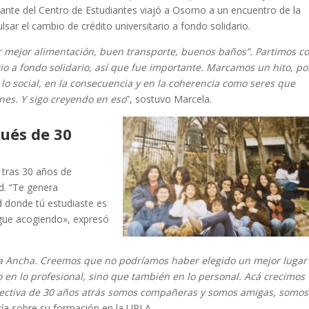
nte del Centro de Estudiantes viajó a Osorno a un encuentro de la
sar el cambio de crédito universitario a fondo solidario.
r mejor alimentación, buen transporte, buenos baños”. Partimos c
rio a fondo solidario, así que fue importante. Marcamos un hito, po
lo social, en la consecuencia y en la coherencia como seres que
es. Y sigo creyendo en eso
”, sostuvo Marcela.
pués de 30
d tras 30 años de
d. “Te genera
d donde tú estudiaste es
sigue acogiendo», expresó
ya Ancha. Creemos que no podríamos haber elegido un mejor lugar
 en lo profesional, sino que también en lo personal. Acá crecimos
pectiva de 30 años atrás somos compañeras y somos amigas, somos
cía sobre su formación en la UPLA.