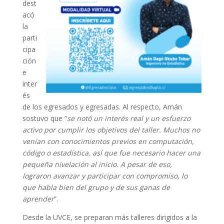
dest
acó
la
parti
cipa
ción
e
inter
és
de los egresados y egresadas. Al respecto, Amán
sostuvo que “
se notó un interés real y un esfuerzo
activo por cumplir los objetivos del taller. Muchos no
venían con conocimientos previos en computación,
código o estadística, así que fue necesario hacer una
pequeña nivelación al inicio. A pesar de eso,
lograron avanzar y participar con compromiso, lo
que habla bien del grupo y de sus ganas de
aprender
”.
Desde la UVCE, se preparan más talleres dirigidos a la