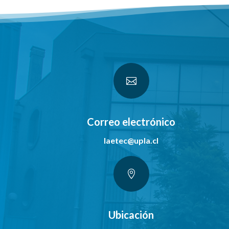

Correo electrónico
laetec@upla.cl

Ubicación