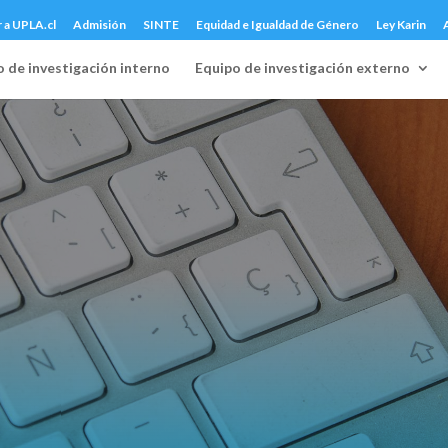
r a UPLA.cl
Admisión
SINTE
Equidad e Igualdad de Género
Ley Karin
 de investigación interno
Equipo de investigación externo