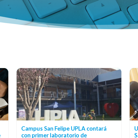
Campus San Felipe UPLA contará
U
e
con primer laboratorio de
S