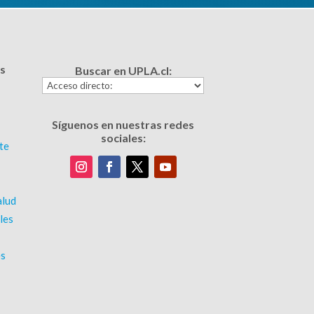
s
Buscar en UPLA.cl:
Síguenos en nuestras redes
sociales:
te
alud
les
es