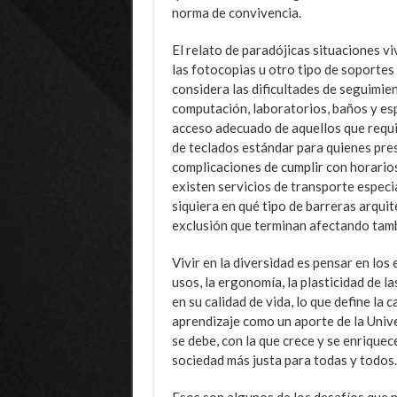
norma de convivencia.
El relato de paradójicas situaciones vi
las fotocopias u otro tipo de soportes
considera las dificultades de seguimien
computación, laboratorios, baños y esp
acceso adecuado de aquellos que requie
de teclados estándar para quienes pres
complicaciones de cumplir con horarios
existen servicios de transporte especi
siquiera en qué tipo de barreras arqui
exclusión que terminan afectando tamb
Vivir en la diversidad es pensar en los 
usos, la ergonomía, la plasticidad de l
en su calidad de vida, lo que define l
aprendizaje como un aporte de la Unive
se debe, con la que crece y se enrique
sociedad más justa para todas y todos.
Esos son algunos de los desafíos que n