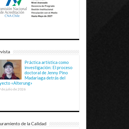
vista
Práctica artística como
investigación: El proceso
doctoral de Jenny Pino
Madariaga detrás del
yecto «Alterung»
 de julio de 2026
uramiento de la Calidad