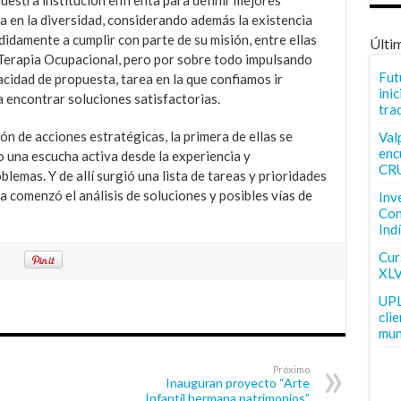
ia en la diversidad, considerando además la existencia
didamente a cumplir con parte de su misión, entre ellas
Últi
 Terapia Ocupacional, pero por sobre todo impulsando
Fut
acidad de propuesta, tarea en la que confiamos ir
inic
 encontrar soluciones satisfactorias.
tra
ón de acciones estratégicas, la primera de ellas se
Val
enc
 una escucha activa desde la experiencia y
CR
lemas. Y de allí surgió una lista de tareas y prioridades
ya comenzó el análisis de soluciones y posibles vías de
Inv
Con
Ind
Curs
XLV
UPL
cli
mun
Próximo
Inauguran proyecto “Arte
Infantil hermana patrimonios”