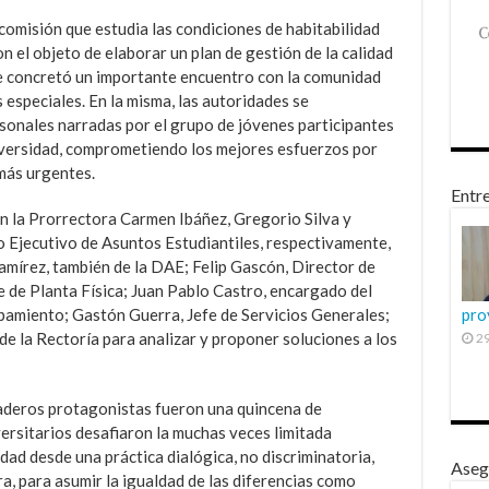
 comisión que estudia las condiciones de habitabilidad
n el objeto de elaborar un plan de gestión de la calidad
se concretó un importante encuentro con la comunidad
 especiales. En la misma, las autoridades se
rsonales narradas por el grupo de jóvenes participantes
niversidad, comprometiendo los mejores esfuerzos por
más urgentes.
Entre
n la Prorrectora Carmen Ibáñez, Gregorio Silva y
o Ejecutivo de Asuntos Estudiantiles, respectivamente,
Ramírez, también de la DAE; Felip Gascón, Director de
 de Planta Física; Juan Pablo Castro, encargado del
miento; Gastón Guerra, Jefe de Servicios Generales;
pro
e la Rectoría para analizar y proponer soluciones a los
29
aderos protagonistas fueron una quincena de
versitarios desafiaron la muchas veces limitada
ad desde una práctica dialógica, no discriminatoria,
Aseg
tra, para asumir la igualdad de las diferencias como