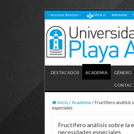
– Accesos directos –
UPLA.cl
Admisión
DESTACADOS
ACADEMIA
GÉNERO
CONTAC
Inicio
/
Academia
/
Fructífero análisis 
especiales
Fructífero análisis sobre la
necesidades especiales