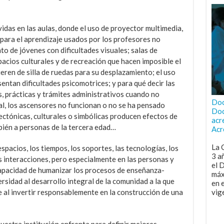
vidas en las aulas, donde el uso de proyector multimedia,
 para el aprendizaje usados por los profesores no
to de jóvenes con dificultades visuales; salas de
acios culturales y de recreación que hacen imposible el
ren de silla de ruedas para su desplazamiento; el uso
entan dificultades psicomotrices; y para qué decir las
, prácticas y trámites administrativos cuando no
Doc
al, los ascensores no funcionan o no se ha pensado
Doc
tectónicas, culturales o simbólicas producen efectos de
acr
ién a personas de la tercera edad…
Acr
La 
espacios, los tiempos, los soportes, las tecnologías, los
3 a
as interacciones, pero especialmente en las personas y
el 
a capacidad de humanizar los procesos de enseñanza-
máx
rsidad al desarrollo integral de la comunidad a la que
en 
ce al invertir responsablemente en la construcción de una
vig
uestra institución enfrenta para definir mejores