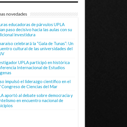
mas novedades
uras educadoras de párvulos UPLA
ian paso decisivo hacia las aulas con su
dicional investidura
paraíso celebrará la “Gala de Tunas”: Un
uentro cultural de las universidades del
UV
estigador UPLA participó en histórica
ferencia Internacional de Estudios
ígenas
o impulsó el liderazgo científico en el
 Congreso de Ciencias del Mar
A aportó al debate sobre democracia y
entelismo en encuentro nacional de
icipios