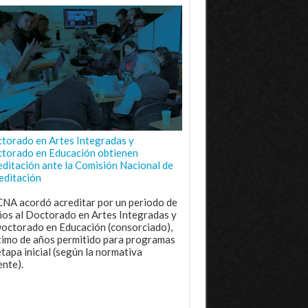
torado en Artes Integradas y
torado en Educación obtienen
editación ante la Comisión Nacional de
editación
CNA acordó acreditar por un periodo de
ños al Doctorado en Artes Integradas y
Doctorado en Educación (consorciado),
imo de años permitido para programas
etapa inicial (según la normativa
ente).