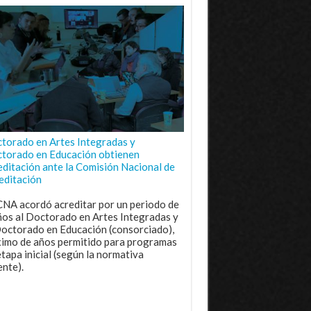
torado en Artes Integradas y
torado en Educación obtienen
editación ante la Comisión Nacional de
editación
CNA acordó acreditar por un periodo de
ños al Doctorado en Artes Integradas y
Doctorado en Educación (consorciado),
imo de años permitido para programas
etapa inicial (según la normativa
ente).