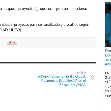
ar es que el proyecto fija que no se podrán seleccionar
nidad el proyecto para ser analizado y discutido según
VO ADJUNTO).
Doc
Doc
acr
Acr
La 
Próximo
Diálogo “Calentamiento Global,
3 a
Responsabilidad Social”, en el
el 
Zócalo del CNCA
máx
en 
vig