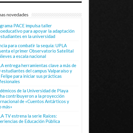
mas novedades
grama PACE impulsa taller
coeducativo para apoyar la adaptación
estudiantes en la universidad
ncia para combatir la sequía: UPLA
senta el primer Observatorio Satelital
Nieves a escala nacional
A entrega herramientas clave a más de
 estudiantes del campus Valparaíso y
Felipe para iniciar sus prácticas
fesionales
démicos de la Universidad de Playa
ha contribuyeron a la proyección
ernacional de «Cuentos Antárticos y
o más»
A TV estrena la serie Raíces:
eriencias de Educación Pública