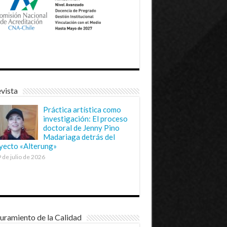
vista
Práctica artística como
investigación: El proceso
doctoral de Jenny Pino
Madariaga detrás del
yecto «Alterung»
 de julio de 2026
uramiento de la Calidad