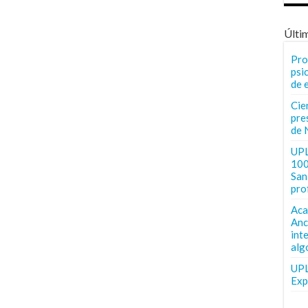
Últi
Pro
psi
de 
Cie
pre
de 
UPL
100
San 
pro
Aca
Anc
int
alg
UPL
Exp