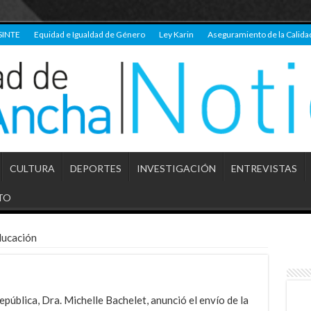
SINTE
Equidad e Igualdad de Género
Ley Karin
Aseguramiento de la Calida
CULTURA
DEPORTES
INVESTIGACIÓN
ENTREVISTAS
TO
ducación
República, Dra. Michelle Bachelet, anunció el envío de la