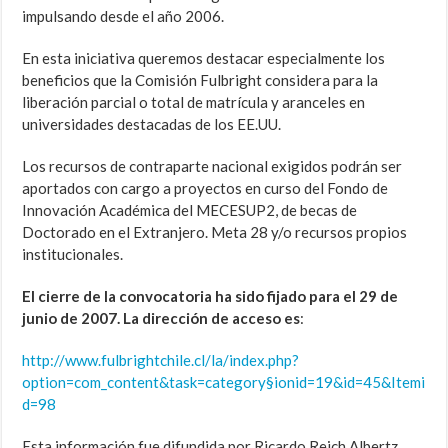
impulsando desde el año 2006.
En esta iniciativa queremos destacar especialmente los
beneficios que la Comisión Fulbright considera para la
liberación parcial o total de matrícula y aranceles en
universidades destacadas de los EE.UU.
Los recursos de contraparte nacional exigidos podrán ser
aportados con cargo a proyectos en curso del Fondo de
Innovación Académica del MECESUP2, de becas de
Doctorado en el Extranjero. Meta 28 y/o recursos propios
institucionales.
El cierre de la convocatoria ha sido fijado para el 29 de
junio de 2007. La dirección de acceso es
:
http://www.fulbrightchile.cl/la/index.php?
option=com_content&task=category§ionid=19&id=45&Itemi
d=98
Esta información fue difundida por Ricardo Reich Albertz,