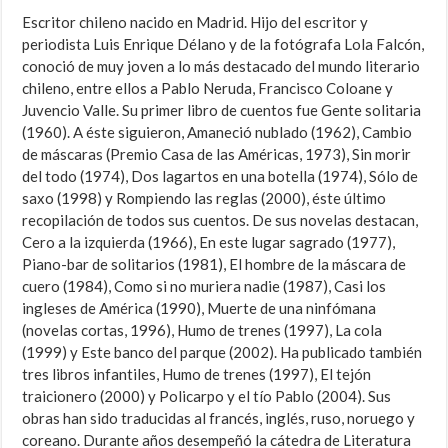
Escritor chileno nacido en Madrid. Hijo del escritor y
periodista Luis Enrique Délano y de la fotógrafa Lola Falcón,
conoció de muy joven a lo más destacado del mundo literario
chileno, entre ellos a Pablo Neruda, Francisco Coloane y
Juvencio Valle. Su primer libro de cuentos fue Gente solitaria
(1960). A éste siguieron, Amaneció nublado (1962), Cambio
de máscaras (Premio Casa de las Américas, 1973), Sin morir
del todo (1974), Dos lagartos en una botella (1974), Sólo de
saxo (1998) y Rompiendo las reglas (2000), éste último
recopilación de todos sus cuentos. De sus novelas destacan,
Cero a la izquierda (1966), En este lugar sagrado (1977),
Piano-bar de solitarios (1981), El hombre de la máscara de
cuero (1984), Como si no muriera nadie (1987), Casi los
ingleses de América (1990), Muerte de una ninfómana
(novelas cortas, 1996), Humo de trenes (1997), La cola
(1999) y Este banco del parque (2002). Ha publicado también
tres libros infantiles, Humo de trenes (1997), El tejón
traicionero (2000) y Policarpo y el tío Pablo (2004). Sus
obras han sido traducidas al francés, inglés, ruso, noruego y
coreano. Durante años desempeñó la cátedra de Literatura