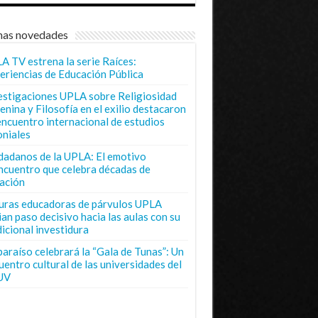
mas novedades
A TV estrena la serie Raíces:
eriencias de Educación Pública
estigaciones UPLA sobre Religiosidad
enina y Filosofía en el exilio destacaron
encuentro internacional de estudios
oniales
dadanos de la UPLA: El emotivo
ncuentro que celebra décadas de
ación
uras educadoras de párvulos UPLA
ian paso decisivo hacia las aulas con su
dicional investidura
paraíso celebrará la “Gala de Tunas”: Un
uentro cultural de las universidades del
UV