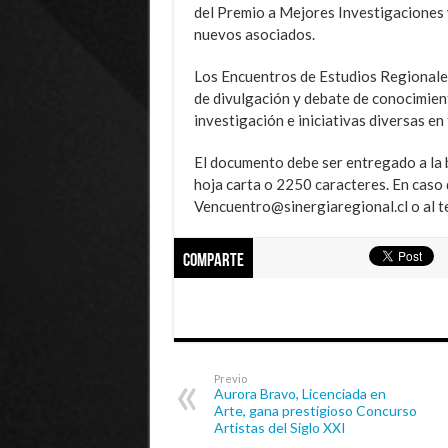
del Premio a Mejores Investigaciones 
nuevos asociados.
Los Encuentros de Estudios Regionales,
de divulgación y debate de conocimien
investigación e iniciativas diversas en
El documento debe ser entregado a la 
hoja carta o 2250 caracteres. En caso
Vencuentro@sinergiaregional.cl o al t
Comparte
Previo
Aurora Bravo, Licenciada en
Arte, gana prestigioso Concurso
Artistas del Siglo XXI