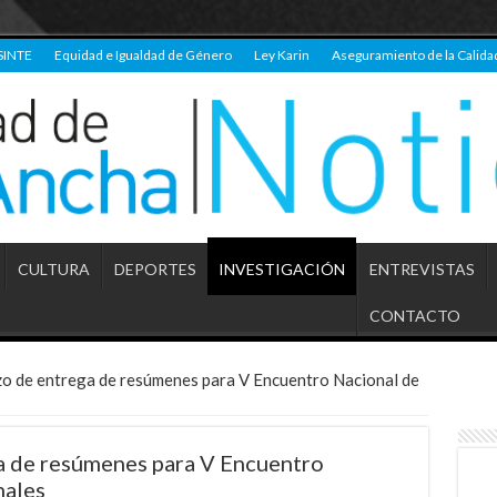
SINTE
Equidad e Igualdad de Género
Ley Karin
Aseguramiento de la Calida
CULTURA
DEPORTES
INVESTIGACIÓN
ENTREVISTAS
CONTACTO
zo de entrega de resúmenes para V Encuentro Nacional de
a de resúmenes para V Encuentro
nales