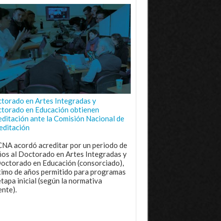
torado en Artes Integradas y
torado en Educación obtienen
editación ante la Comisión Nacional de
editación
CNA acordó acreditar por un periodo de
ños al Doctorado en Artes Integradas y
Doctorado en Educación (consorciado),
imo de años permitido para programas
etapa inicial (según la normativa
ente).