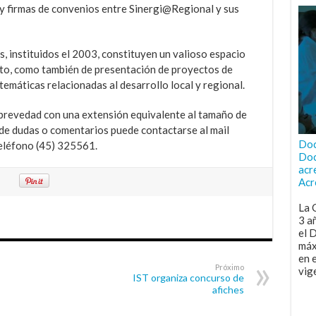
y firmas de convenios entre Sinergi@Regional y sus
 instituidos el 2003, constituyen un valioso espacio
to, como también de presentación de proyectos de
 temáticas relacionadas al desarrollo local y regional.
brevedad con una extensión equivalente al tamaño de
 de dudas o comentarios puede contactarse al mail
Doc
eléfono (45) 325561.
Doc
acr
Acr
La 
3 a
el 
máx
en 
Próximo
vig
IST organiza concurso de
afiches