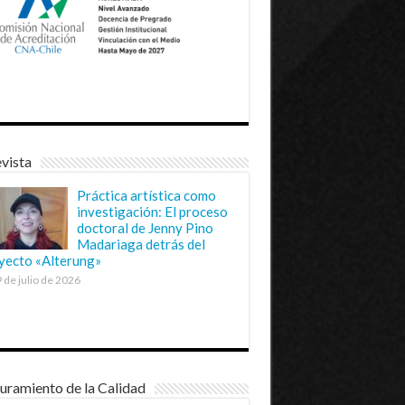
vista
Práctica artística como
investigación: El proceso
doctoral de Jenny Pino
Madariaga detrás del
yecto «Alterung»
 de julio de 2026
uramiento de la Calidad