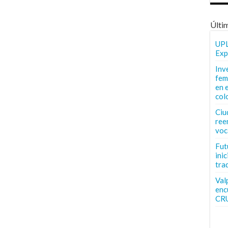
Últi
UPL
Exp
Inv
fem
en 
col
Ciu
ree
voc
Fut
inic
tra
Val
enc
CR