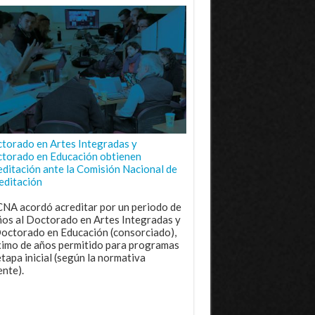
torado en Artes Integradas y
torado en Educación obtienen
editación ante la Comisión Nacional de
editación
CNA acordó acreditar por un periodo de
ños al Doctorado en Artes Integradas y
Doctorado en Educación (consorciado),
imo de años permitido para programas
etapa inicial (según la normativa
ente).