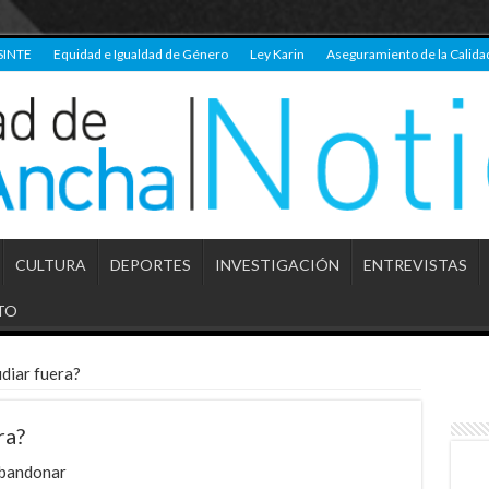
SINTE
Equidad e Igualdad de Género
Ley Karin
Aseguramiento de la Calida
CULTURA
DEPORTES
INVESTIGACIÓN
ENTREVISTAS
TO
diar fuera?
ra?
abandonar