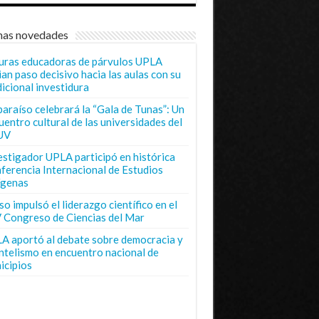
mas novedades
uras educadoras de párvulos UPLA
ian paso decisivo hacia las aulas con su
dicional investidura
paraíso celebrará la “Gala de Tunas”: Un
uentro cultural de las universidades del
UV
estigador UPLA participó en histórica
ferencia Internacional de Estudios
ígenas
o impulsó el liderazgo científico en el
 Congreso de Ciencias del Mar
A aportó al debate sobre democracia y
entelismo en encuentro nacional de
icipios