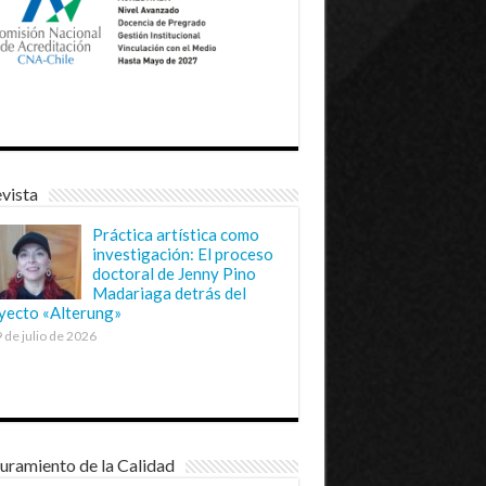
vista
Práctica artística como
investigación: El proceso
doctoral de Jenny Pino
Madariaga detrás del
yecto «Alterung»
 de julio de 2026
uramiento de la Calidad