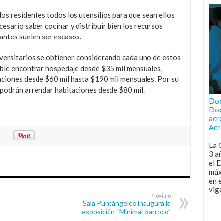
los residentes todos los utensilios para que sean ellos
esario saber cocinar y distribuir bien los recursos
iantes suelen ser escasos.
niversitarios se obtienen considerando cada uno de estos
sible encontrar hospedaje desde $35 mil mensuales,
ciones desde $60 mil hasta $190 mil mensuales. Por su
 podrán arrendar habitaciones desde $80 mil.
Doc
Doc
acr
Acr
La 
3 a
el 
máx
en 
vig
Próximo
Sala Puntángeles inaugura la
exposición “Minimal-barroco”