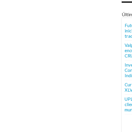
Últi
Fut
inic
tra
Val
enc
CR
Inv
Con
Ind
Curs
XLV
UPL
cli
mun