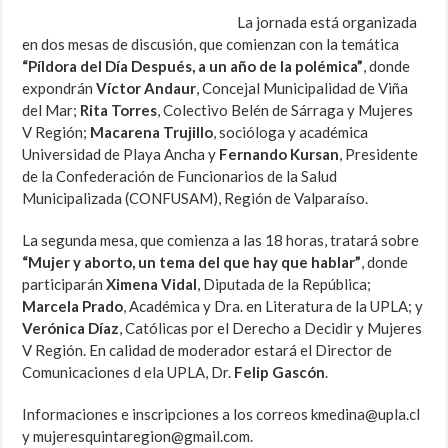
La jornada está organizada
en dos mesas de discusión, que comienzan con la temática
“Píldora del Día Después, a un año de la polémica”
, donde
expondrán
Víctor Andaur
, Concejal Municipalidad de Viña
del Mar;
Rita Torres
, Colectivo Belén de Sárraga y Mujeres
V Región;
Macarena Trujillo
, socióloga y académica
Universidad de Playa Ancha y
Fernando Kursan
, Presidente
de la Confederación de Funcionarios de la Salud
Municipalizada (CONFUSAM), Región de Valparaíso.
La segunda mesa, que comienza a las 18 horas, tratará sobre
“Mujer y aborto, un tema del que hay que hablar”
, donde
participarán
Ximena Vidal
, Diputada de la República;
Marcela Prado
, Académica y Dra. en Literatura de la UPLA; y
Verónica Díaz
, Católicas por el Derecho a Decidir y Mujeres
V Región. En calidad de moderador estará el Director de
Comunicaciones d ela UPLA, Dr.
Felip Gascón
.
Informaciones e inscripciones a los correos kmedina@upla.cl
y mujeresquintaregion@gmail.com.