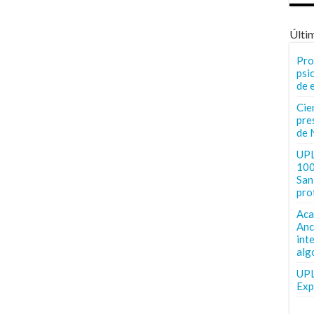
Últi
Pro
psi
de 
Cie
pre
de 
UPL
100
San 
pro
Aca
Anc
int
alg
UPL
Exp