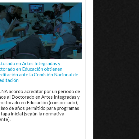
torado en Artes Integradas y
torado en Educación obtienen
editación ante la Comisión Nacional de
editación
CNA acordó acreditar por un periodo de
ños al Doctorado en Artes Integradas y
Doctorado en Educación (consorciado),
imo de años permitido para programas
etapa inicial (según la normativa
ente).