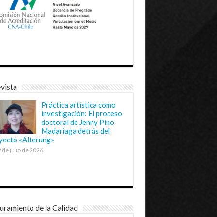
vista
Práctica artística como
investigación: El proceso
doctoral de Jenny Pino
Madariaga detrás del
yecto «Alterung»
 de julio de 2026
uramiento de la Calidad