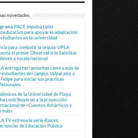
mas novedades
grama PACE impulsa taller
coeducativo para apoyar la adaptación
estudiantes en la universidad
ncia para combatir la sequía: UPLA
senta el primer Observatorio Satelital
Nieves a escala nacional
A entrega herramientas clave a más de
 estudiantes del campus Valparaíso y
Felipe para iniciar sus prácticas
fesionales
démicos de la Universidad de Playa
ha contribuyeron a la proyección
ernacional de «Cuentos Antárticos y
o más»
A TV estrena la serie Raíces:
eriencias de Educación Pública