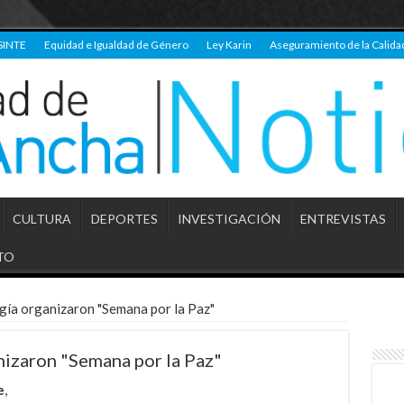
SINTE
Equidad e Igualdad de Género
Ley Karin
Aseguramiento de la Calida
CULTURA
DEPORTES
INVESTIGACIÓN
ENTREVISTAS
TO
gía organizaron "Semana por la Paz"
nizaron "Semana por la Paz"
e
,