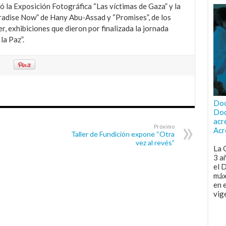
ó la Exposición Fotográfica “Las víctimas de Gaza” y la
radise Now” de Hany Abu-Assad y “Promises”, de los
er, exhibiciones que dieron por finalizada la jornada
a Paz”.
Doc
Doc
acr
Próximo
Acr
Taller de Fundición expone “Otra
vez al revés”
La 
3 a
el 
máx
en 
vig