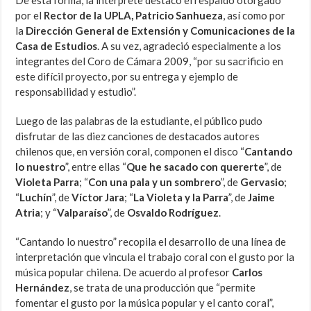
De esta forma, la intérprete destacó el respaldo otorgado
por el
Rector de la UPLA, Patricio Sanhueza
, así como por
la
Dirección General de Extensión y Comunicaciones de la
Casa de Estudios
. A su vez, agradeció especialmente a los
integrantes del Coro de Cámara 2009, “por su sacrificio en
este difícil proyecto, por su entrega y ejemplo de
responsabilidad y estudio”.
Luego de las palabras de la estudiante, el público pudo
disfrutar de las diez canciones de destacados autores
chilenos que, en versión coral, componen el disco “
Cantando
lo nuestro
”, entre ellas “
Que he sacado con quererte
”, de
Violeta Parra
; “
Con una pala y un sombrero
”, de
Gervasio
;
“
Luchín
”, de
Víctor Jara
; “
La Violeta y la Parra
”, de
Jaime
Atria
; y “
Valparaíso
”, de
Osvaldo Rodríguez
.
“Cantando lo nuestro” recopila el desarrollo de una línea de
interpretación que vincula el trabajo coral con el gusto por la
música popular chilena. De acuerdo al profesor
Carlos
Hernández
, se trata de una producción que “permite
fomentar el gusto por la música popular y el canto coral”,