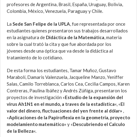
profesores de Argentina, Brasil, España, Uruguay, Bolivia,
Colombia, México, Venezuela, Paraguay y Chile.
La
Sede San Felipe de la UPLA
, fue representada por once
estudiantes quienes presentaron sus trabajos desarrollados
en la asignatura de
Didáctica de la Matemática
, materia
sobre la cual trató la cita y que fue abordada por los
jóvenes desde una óptica que va desde la didáctica al
tratamiento de lo cotidiano.
De esta forma los estudiantes, Tamar Muñoz, Gustavo
Marabolí, Damaris Valenzuela, Jacqueline Manzo, Yeniffer
Salas, Camilo Torreblanca, Carlos Cea, Cecilia Campos, Karen
Contreras, Paulina Ibáñez y Andrés Zúñiga, presentaron los
proyectos de investigación «
Estudio de la expansión del
virus Ah1N1 en el mundo, a traves de la estadística
«, «
El
valor del dinero, fluctuaciones del yen frente al dólar»
,
«
Aplicaciones de la Papiroflexia en la geometría, proyecto
modelamiento matemático
» y «
Descubriendo el Calculo
de la Belleza
«.