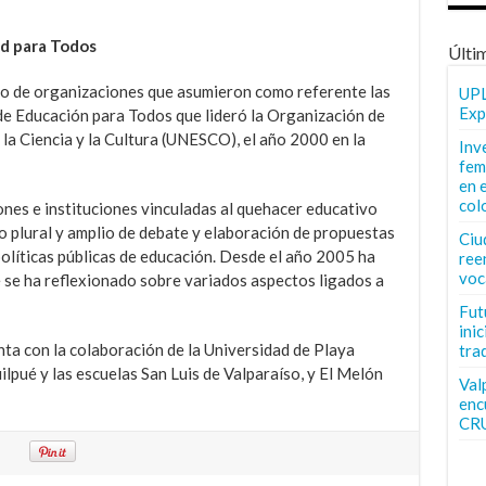
ad para Todos
Últi
to de organizaciones que asumieron como referente las
UPL
Exp
e Educación para Todos que lideró la Organización de
 la Ciencia y la Cultura (UNESCO), el año 2000 en la
Inv
fem
en 
col
nes e instituciones vinculadas al quehacer educativo
o plural y amplio de debate y elaboración de propuestas
Ciu
s políticas públicas de educación. Desde el año 2005 ha
ree
voc
se ha reflexionado sobre variados aspectos ligados a
Fut
inic
enta con la colaboración de la Universidad de Playa
tra
lpué y las escuelas San Luis de Valparaíso, y El Melón
Val
enc
CR