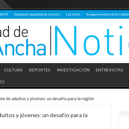
SINTE
Equidad e Igualdad de Género
Ley Karin
Aseguramiento de la Calida
CULTURA
DEPORTES
INVESTIGACIÓN
ENTREVISTAS
TO
e de adultos y jóvenes: un desafío para la región
ltos y jóvenes: un desafío para la