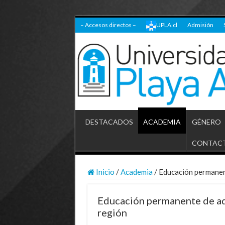
– Accesos directos –
UPLA.cl
Admisión
DESTACADOS
ACADEMIA
GÉNERO
CONTAC
Inicio
/
Academia
/
Educación permanent
Educación permanente de adu
región