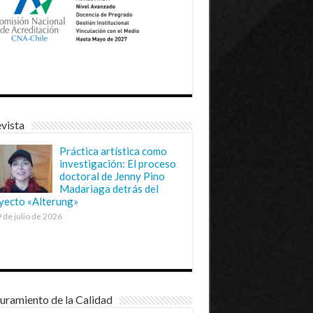
vista
Práctica artística como
investigación: El proceso
doctoral de Jenny Pino
Madariaga detrás del
yecto «Alterung»
 de julio de 2026
uramiento de la Calidad