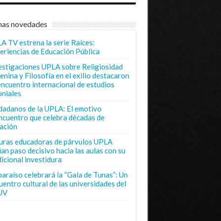
mas novedades
A TV estrena la serie Raíces:
eriencias de Educación Pública
estigaciones UPLA sobre Religiosidad
enina y Filosofía en el exilio destacaron
encuentro internacional de estudios
oniales
dadanos de la UPLA: El emotivo
ncuentro que celebra décadas de
ación
uras educadoras de párvulos UPLA
ian paso decisivo hacia las aulas con su
dicional investidura
paraíso celebrará la “Gala de Tunas”: Un
uentro cultural de las universidades del
UV