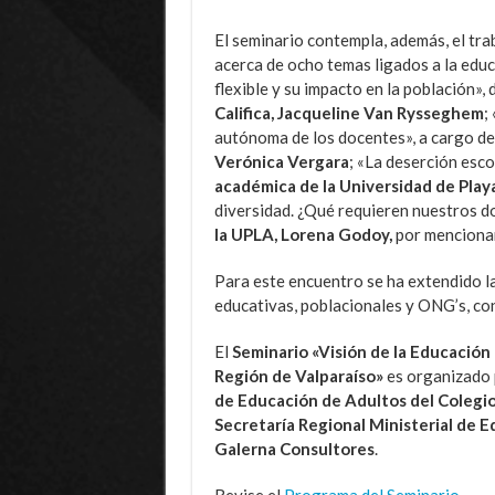
El seminario contempla, además, el tra
acerca de ocho temas ligados a la edu
flexible y su impacto en la población»
Califica, Jacqueline Van Rysseghem
;
autónoma de los docentes», a cargo de
Verónica Vergara
; «La deserción esco
académica de la Universidad de Play
diversidad. ¿Qué requieren nuestros d
la UPLA, Lorena Godoy,
por menciona
Para este encuentro se ha extendido la
educativas, poblacionales y ONG’s, co
El
Seminario «Visión de la Educación
Región de Valparaíso»
es organizado 
de Educación de Adultos del Colegio
Secretaría Regional Ministerial de 
Galerna Consultores
.
Revise el
Programa del Seminario
.