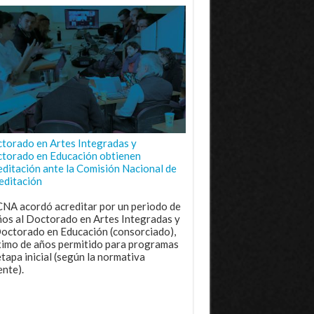
torado en Artes Integradas y
torado en Educación obtienen
editación ante la Comisión Nacional de
editación
CNA acordó acreditar por un periodo de
ños al Doctorado en Artes Integradas y
Doctorado en Educación (consorciado),
imo de años permitido para programas
etapa inicial (según la normativa
ente).