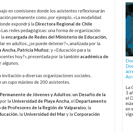
bajo en comisiones donde los asistentes reflexionarán
cación permanente como, por ejemplo, «La modalidad
, donde expondrá la
Directora Regional de Chile
 «Las redes pedagógicas: una forma de organización
 la
encargada de Redes del Ministerio de Educación,
lar en adultos, ¿se puede detener?», analizada por la
a Ancha, Patricia Muñoz
; y «Educación para la
ocentes hoy?», presentada por la también
académica de
Doc
r algunos.
Doc
acr
 invitación a diversas organizaciones sociales,
Acr
n un cupo máximo de 200 asistentes.
La 
3 a
 Permanente de Jóvenes y Adultos: un Desafío de la
el 
por la
Universidad de Playa Ancha
, el
Departamento
máx
 de Profesores de la Región de Valparaíso
, la
en 
Educación
, la
Universidad del Mar
y la
Corporación
vig