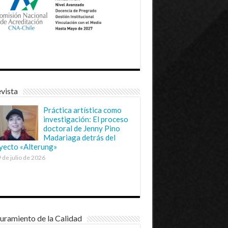
vista
Práctica artística como
investigación: El proceso
doctoral de Jenny Pino
Madariaga detrás del
yecto «Alterung»
 de julio de 2026
uramiento de la Calidad