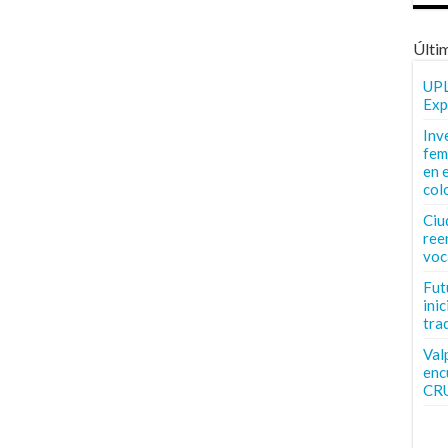
Últi
UPL
Exp
Inv
fem
en 
col
Ciu
ree
voc
Fut
inic
tra
Val
enc
CR