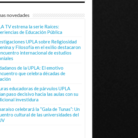
mas novedades
A TV estrena la serie Raíces:
eriencias de Educación Pública
estigaciones UPLA sobre Religiosidad
enina y Filosofía en el exilio destacaron
encuentro internacional de estudios
oniales
dadanos de la UPLA: El emotivo
ncuentro que celebra décadas de
ación
uras educadoras de párvulos UPLA
ian paso decisivo hacia las aulas con su
dicional investidura
paraíso celebrará la “Gala de Tunas”: Un
uentro cultural de las universidades del
UV