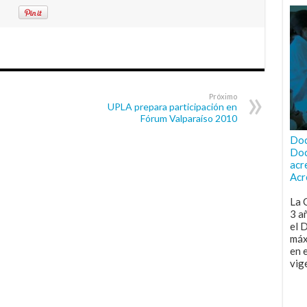
Próximo
UPLA prepara participación en
Fórum Valparaíso 2010
Doc
Doc
acr
Acr
La 
3 a
el 
máx
en 
vig