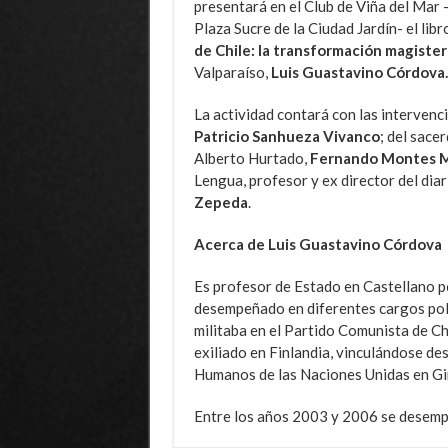
presentará en el Club de Viña del Mar -
Plaza Sucre de la Ciudad Jardín- el lib
de Chile: la transformación magisteri
Valparaíso,
Luis Guastavino Córdova.
La actividad contará con las intervenc
Patricio Sanhueza Vivanco
; del sace
Alberto Hurtado,
Fernando
Montes 
Lengua, profesor y ex director del dia
Zepeda
.
Acerca de Luis Guastavino Córdova
Es profesor de Estado en Castellano p
desempeñado en diferentes cargos polí
militaba en el Partido Comunista de C
exiliado en Finlandia, vinculándose de
Humanos de las Naciones Unidas en Gi
Entre los años 2003 y 2006 se desemp