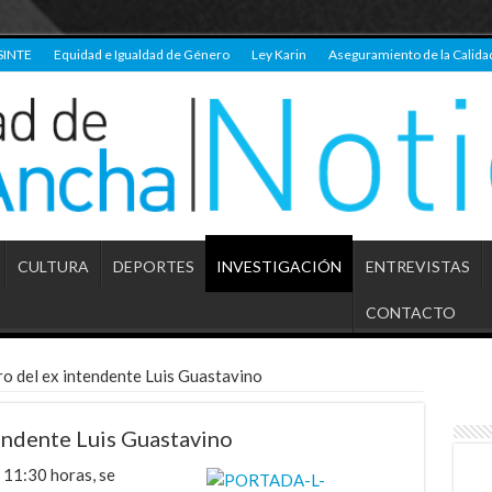
SINTE
Equidad e Igualdad de Género
Ley Karin
Aseguramiento de la Calida
CULTURA
DEPORTES
INVESTIGACIÓN
ENTREVISTAS
CONTACTO
ro del ex intendente Luis Guastavino
tendente Luis Guastavino
s 11:30 horas, se