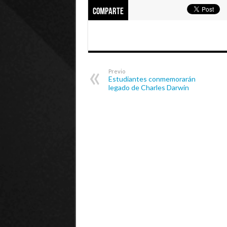
Comparte
Previo
Estudiantes conmemorarán
legado de Charles Darwin