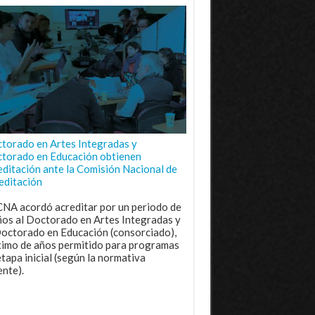
torado en Artes Integradas y
torado en Educación obtienen
editación ante la Comisión Nacional de
editación
CNA acordó acreditar por un periodo de
ños al Doctorado en Artes Integradas y
Doctorado en Educación (consorciado),
imo de años permitido para programas
etapa inicial (según la normativa
ente).