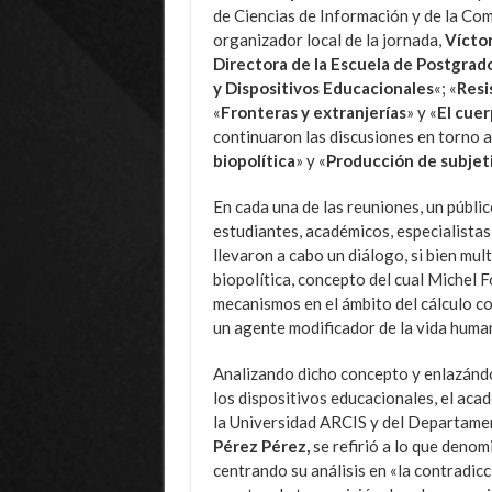
de Ciencias de Información y de la Co
organizador local de la jornada,
Víctor
Directora de la Escuela de Postgrad
y Dispositivos Educacionales
«; «
Resi
«
Fronteras y extranjerías
» y «
El cue
continuaron las discusiones en torno a
biopolítica
» y «
Producción de subjet
En cada una de las reuniones, un públ
estudiantes, académicos, especialistas
llevaron a cabo un diálogo, si bien multi
biopolítica, concepto del cual Michel F
mecanismos en el ámbito del cálculo co
un agente modificador de la vida huma
Analizando dicho concepto y enlazánd
los dispositivos educacionales, el aca
la Universidad ARCIS y del Departamen
Pérez Pérez,
se refirió a lo que denom
centrando su análisis en «la contradicc