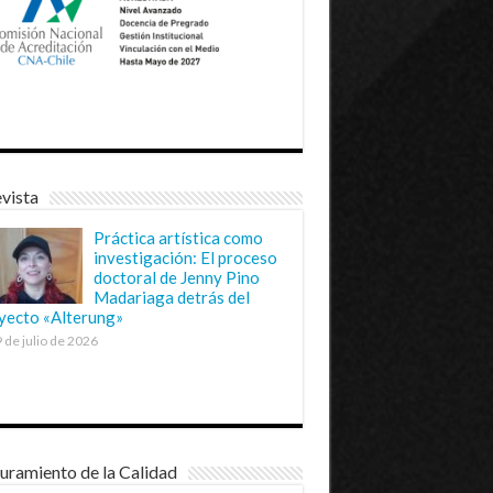
vista
Práctica artística como
investigación: El proceso
doctoral de Jenny Pino
Madariaga detrás del
yecto «Alterung»
 de julio de 2026
uramiento de la Calidad