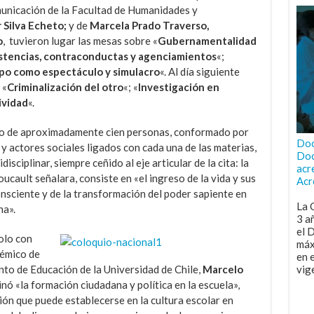
municación de la Facultad de Humanidades y
 Silva Echeto;
y de
Marcela Prado Traverso,
o
, tuvieron lugar las mesas sobre «
Gubernamentalidad
stencias, contraconductas y agenciamientos
«;
rpo como espectáculo y simulacro
«. Al día siguiente
 «
Criminalización del otro
«; «
Investigación en
ividad
«.
ico de aproximadamente cien personas, conformado por
Doc
 y actores sociales ligados con cada una de las materias,
Doc
disciplinar, siempre ceñido al eje articular de la cita: la
acr
oucault señalara, consiste en «el ingreso de la vida y sus
Acr
nsciente y de la transformación del poder sapiente en
La 
na».
3 a
el 
olo con
máx
démico de
en 
to de Educación de la Universidad de Chile,
Marcelo
vig
inó «la formación ciudadana y política en la escuela»,
ión que puede establecerse en la cultura escolar en