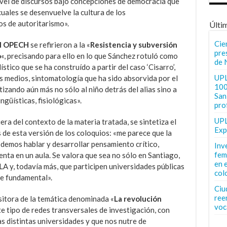
ivel de discursos bajo concepciones de democracia que
 cuales se desenvuelve la cultura de los
os de autoritarismo».
Últi
Cie
el OPECH
se refirieron a la «
Resistencia y subversión
pre
o
«, precisando para ello en lo que Sánchez rotuló como
de 
ístico que se ha construído a partir del caso ‘Cisarro’,
UPL
s medios, sintomatología que ha sido absorvida por el
100
tizando aún más no sólo al niño detrás del alias sino a
San 
ngüísticas, fisiológicas».
pro
UPL
fuera del contexto de la materia tratada, se sintetiza el
Exp
 de esta versión de los coloquios: «me parece que la
demos hablar y desarrollar pensamiento crítico,
Inv
fem
nta en un aula. Se valora que sea no sólo en Santiago,
en 
LA y, todavía más, que participen universidades públicas
col
ce fundamental».
Ciu
ree
sitora de la temática denominada «
La revolución
voc
te tipo de redes transversales de investigación, con
s distintas universidades y que nos nutre de