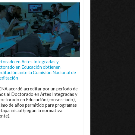
torado en Artes Integradas y
torado en Educación obtienen
editación ante la Comisión Nacional de
editación
CNA acordó acreditar por un periodo de
ños al Doctorado en Artes Integradas y
Doctorado en Educación (consorciado),
imo de años permitido para programas
etapa inicial (según la normativa
ente).