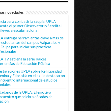
mas novedades
ncia para combatir la sequía: UPLA
senta el primer Observatorio Satelital
Nieves a escala nacional
A entrega herramientas clave a más de
 estudiantes del campus Valparaíso y
Felipe para iniciar sus prácticas
fesionales
A TV estrena la serie Raíces:
eriencias de Educación Pública
estigaciones UPLA sobre Religiosidad
enina y Filosofía en el exilio destacaron
encuentro internacional de estudios
oniales
dadanos de la UPLA: El emotivo
ncuentro que celebra décadas de
ación