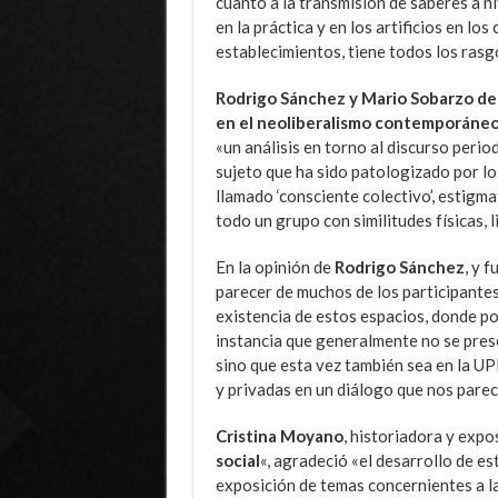
cuanto a la transmisión de saberes a n
en la práctica y en los artificios en los
establecimientos, tiene todos los rasg
Rodrigo Sánchez y Mario Sobarzo d
en el neoliberalismo contemporáne
«un análisis en torno al discurso period
sujeto que ha sido patologizado por lo
llamado ‘consciente colectivo’, estigma
todo un grupo con similitudes físicas, li
En la opinión de
Rodrigo Sánchez
, y 
parecer de muchos de los participantes
existencia de estos espacios, donde po
instancia que generalmente no se prese
sino que esta vez también sea en la UP
y privadas en un diálogo que nos pare
Cristina Moyano
, historiadora y expo
social
«, agradeció «el desarrollo de es
exposición de temas concernientes a la