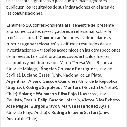
un referente significativo para que los investigadores
publiquen los resultados de sus indagaciones en el área de
las comunicaciones.
El número 10, correspondiente al II semestre del presente
año, convocó a los investigadores a reflexionar sobre la
temática central “
Comunicación: nuevas identidades y
rupturas generacionales
” y a difundir resultados de sus
investigaciones y trabajos académicos en las otras secciones
de la revista. Los colaboradores cuyos artículos fueron
aceptados y publicados son:
María Teresa Vera Balanza
(Univ. de Málaga),
Ángeles Cruzado Rodríguez
(Univ. de
Sevilla),
Luciano Grassi
(Univ. Nacional de La Plata,
Argentina),
Álvaro Gascue Quiñones
(Univ. de la República,
Uruguay),
Rodrigo Sepúlveda Montero
(Revista De/rotaR,
Chile),
Solange Wajnman y Elisa Fajoli Navarro
(Univ.
Paulista, Brasil),
Felip Gascón i Martín, Víctor Silva Echeto,
José Miguel Burgos Bravo y Maryan Henríquez Ayala
(Univ. de Playa Ancha) y
Rodrigo Browne Sartori
(Univ.
Austral de Chile).