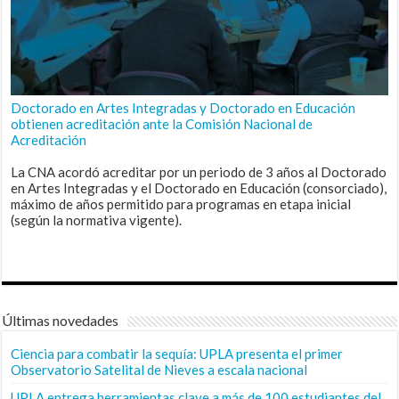
Doctorado en Artes Integradas y Doctorado en Educación
obtienen acreditación ante la Comisión Nacional de
Acreditación
La CNA acordó acreditar por un periodo de 3 años al Doctorado
en Artes Integradas y el Doctorado en Educación (consorciado),
máximo de años permitido para programas en etapa inicial
(según la normativa vigente).
Últimas novedades
Ciencia para combatir la sequía: UPLA presenta el primer
Observatorio Satelital de Nieves a escala nacional
UPLA entrega herramientas clave a más de 100 estudiantes del