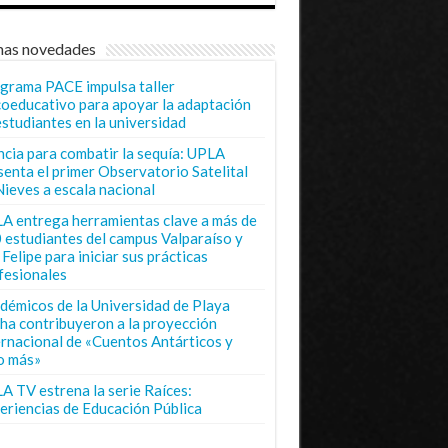
mas novedades
grama PACE impulsa taller
coeducativo para apoyar la adaptación
estudiantes en la universidad
ncia para combatir la sequía: UPLA
senta el primer Observatorio Satelital
Nieves a escala nacional
A entrega herramientas clave a más de
 estudiantes del campus Valparaíso y
Felipe para iniciar sus prácticas
fesionales
démicos de la Universidad de Playa
ha contribuyeron a la proyección
ernacional de «Cuentos Antárticos y
o más»
A TV estrena la serie Raíces:
eriencias de Educación Pública