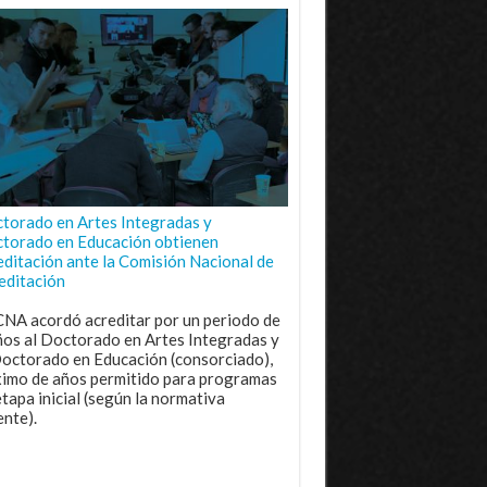
torado en Artes Integradas y
torado en Educación obtienen
editación ante la Comisión Nacional de
editación
CNA acordó acreditar por un periodo de
ños al Doctorado en Artes Integradas y
Doctorado en Educación (consorciado),
imo de años permitido para programas
etapa inicial (según la normativa
ente).