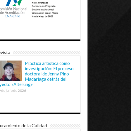
vista
Práctica artística como
investigación: El proceso
doctoral de Jenny Pino
Madariaga detrás del
yecto «Alterung»
 de julio de 2026
uramiento de la Calidad