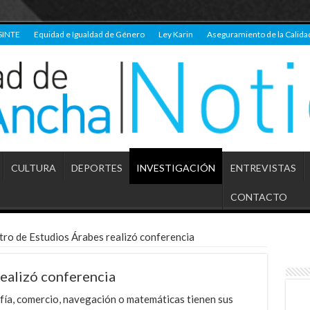
SINTE
Equidad e Igualdad de Género
Ley Karin
Aseguramiento de la Calida
CULTURA
DEPORTES
INVESTIGACIÓN
ENTREVISTAS
CONTACTO
ro de Estudios Árabes realizó conferencia
ealizó conferencia
fía, comercio, navegación o matemáticas tienen sus