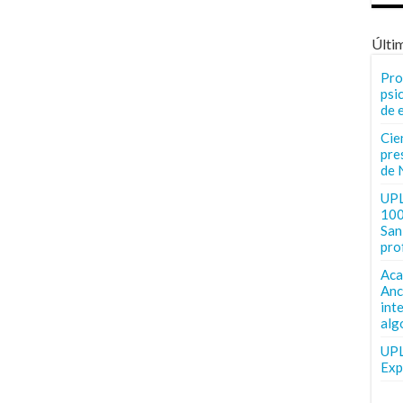
Últi
Pro
psi
de 
Cie
pre
de 
UPL
100
San 
pro
Aca
Anc
int
alg
UPL
Exp