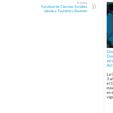
Próximo
Facultad de Ciencias Sociales
saluda a Touraine y Bauman
Doc
Doc
acr
Acr
La 
3 a
el 
máx
en 
vig