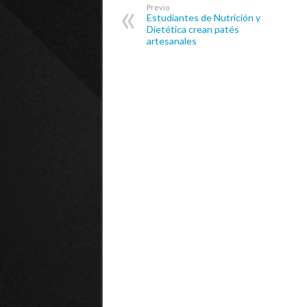
Previo
Estudiantes de Nutrición y
Dietética crean patés
artesanales