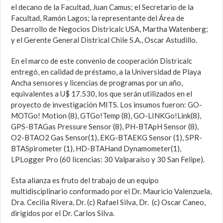
el decano de la Facultad, Juan Camus; el Secretario de la
Facultad, Ramón Lagos; la representante del Área de
Desarrollo de Negocios Districalc USA, Martha Watenberg;
y el Gerente General Districal Chile S.A., Oscar Astudillo.
En el marco de este convenio de cooperación Districalc
entregó, en calidad de préstamo, a la Universidad de Playa
Ancha sensores y licencias de programas por un año,
equivalentes a U$ 17.530, los que serán utilizados en el
proyecto de investigación MITS. Los insumos fueron: GO-
MOTGo! Motion (8), GTGo!Temp (8), GO-LINKGo!Link(8),
GPS-BTAGas Pressure Sensor (8), PH-BTApH Sensor (8),
O2-BTAO2 Gas Sensor(1), EKG-BTAEKG Sensor (1), SPR-
BTASpirometer (1), HD-BTAHand Dynamometer(1),
LPLogger Pro (60 licencias: 30 Valparaíso y 30 San Felipe).
Esta alianza es fruto del trabajo de un equipo
multidisciplinario conformado por el Dr. Mauricio Valenzuela,
Dra. Cecilia Rivera, Dr. (c) Rafael Silva, Dr. (c) Oscar Caneo,
dirigidos por el Dr. Carlos Silva.