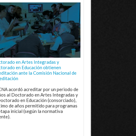
torado en Artes Integradas y
torado en Educación obtienen
editación ante la Comisión Nacional de
editación
CNA acordó acreditar por un periodo de
ños al Doctorado en Artes Integradas y
Doctorado en Educación (consorciado),
imo de años permitido para programas
etapa inicial (según la normativa
ente).