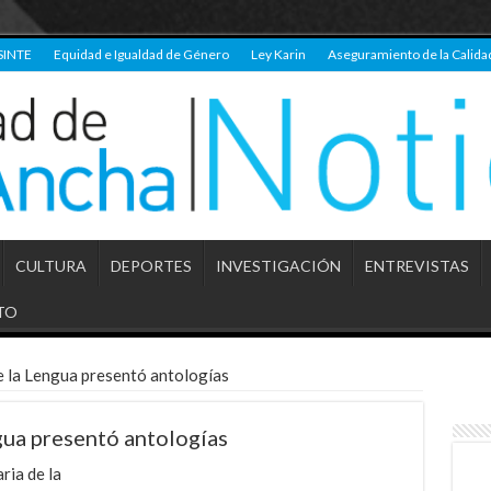
SINTE
Equidad e Igualdad de Género
Ley Karin
Aseguramiento de la Calida
CULTURA
DEPORTES
INVESTIGACIÓN
ENTREVISTAS
TO
 la Lengua presentó antologías
gua presentó antologías
ria de la