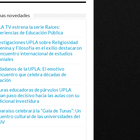
mas novedades
A TV estrena la serie Raíces:
eriencias de Educación Pública
estigaciones UPLA sobre Religiosidad
enina y Filosofía en el exilio destacaron
encuentro internacional de estudios
oniales
dadanos de la UPLA: El emotivo
ncuentro que celebra décadas de
ación
uras educadoras de párvulos UPLA
ian paso decisivo hacia las aulas con su
dicional investidura
paraíso celebrará la “Gala de Tunas”: Un
uentro cultural de las universidades del
UV