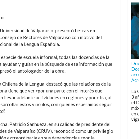
vo
Universidad de Valparaíso, presentó
Letras en
 Consejo de Rectores de Valparaíso con motivo del
cional de la Lengua Española.
 especie de escuela informal, todas las docencias de la
Doc
a ayudan y guían en la búsqueda de esa información que
Doc
presó el antologador de la obra.
acr
Acr
 Chilena de la Lengua, destacó que las relaciones de la
ona tiene que ver «por una parte con el interés que
La 
3 a
n llevar adelante actividades en regiones y por otra, al
el 
sarrollar estos vínculos, con quienes esperamos seguir
máx
o”.
en 
vig
cha, Patricio Sanhueza, en su calidad de presidente del
des de Valparaíso (CRUV), reconoció como un privilegio
sión extraordinaria en sus dependencias «por la