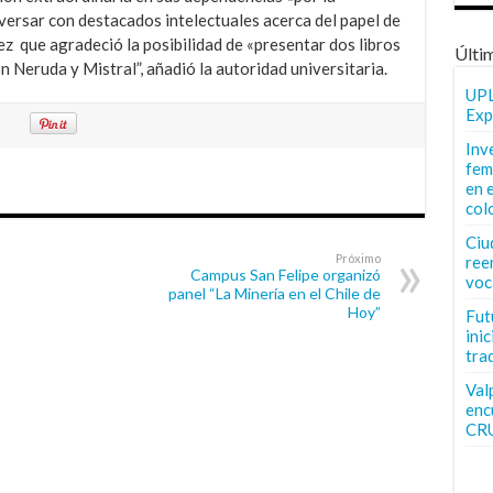
versar con destacados intelectuales acerca del papel de
a vez que agradeció la posibilidad de «presentar dos libros
Últi
Neruda y Mistral”, añadió la autoridad universitaria.
UPL
Exp
Inv
fem
en 
col
Ciu
Próximo
ree
Campus San Felipe organizó
voc
panel “La Minería en el Chile de
Hoy”
Fut
inic
tra
Val
enc
CR