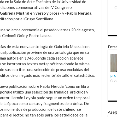
da en la Sala de Arte Escénico de la Universidad de
ediciones conmemorativas del V Congreso
«Gabriela Mistral en verso y prosa»
y
«Pablo Neruda.
ditados por
el Grupo Santillana.
 una solemne ceremonia el pasado viernes 20 de agosto,
s Cedomil Goic y Pedro Lastra.
ncias de esta nueva antología de Gabriela Mistral con
Entre
tual publicación proviene de una antología que en su
isma autora en 1946, donde cada sección aparece
más se incorporan textos metapoéticos donde la misma
 de sus escritos, una selección de prosa excluídas del
itos de un legado más reciente”, detalló el catedrático.
pro
29
a nueva publicación sobre Pablo Neruda “como un libro
orque utilizó una selección de trabajos, artículos y
l autor Hernán Loyola pudo seguir un orden temporal,
e la época como cartas y fragmentos de crónica. De
los momentos de producción del vate chileno, se
Aseg
ara el lector, no tan sólo para los estudiosos de la