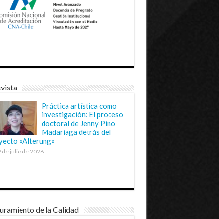
vista
Práctica artística como
investigación: El proceso
doctoral de Jenny Pino
Madariaga detrás del
yecto «Alterung»
 de julio de 2026
uramiento de la Calidad