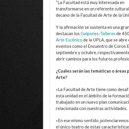
“La Facultad está muy interesada en
transformarse en un referente cultural
decano de la Facultad de Arte de la Un
Y la afirmación se sustenta en una gran
destacan los
Galpones-Talleres
de 450
Arte Escénico
de la UPLA, que se abre 
eventos como el Encuentro de Coros Est
septiembre y octubre, respectivamente
abrir caminos para los futuros profesi
¿Cuáles serán las temáticas o áreas p
Arte?
«La Facultad de Arte tiene como desaf
esta unidad en el ámbito de la formación
trabajado en un nuevo plan comunicaci
relacionada con nuestras actividades.
«En ese mismo sentido, potenciaremos 
el único teatro de estas característica