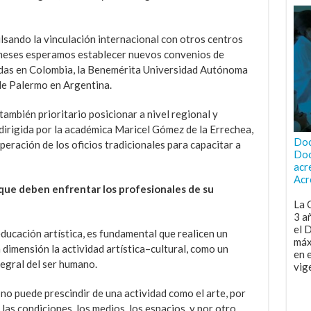
ando la vinculación internacional con otros centros
meses esperamos establecer nuevos convenios de
ldas en Colombia, la Benemérita Universidad Autónoma
de Palermo en Argentina.
también prioritario posicionar a nivel regional y
 dirigida por la académica Maricel Gómez de la Errechea,
Doc
peración de los oficios tradicionales para capacitar a
Doc
acr
Acr
 que deben enfrentar los profesionales de su
La 
3 a
el 
educación artística, es fundamental que realicen un
máx
 dimensión la actividad artística–cultural, como un
en 
egral del ser humano.
vig
 no puede prescindir de una actividad como el arte, por
 las condiciones, los medios, los espacios, y por otro