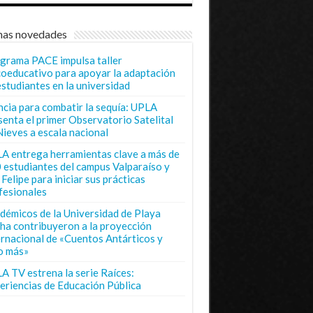
mas novedades
grama PACE impulsa taller
coeducativo para apoyar la adaptación
estudiantes en la universidad
ncia para combatir la sequía: UPLA
senta el primer Observatorio Satelital
Nieves a escala nacional
A entrega herramientas clave a más de
 estudiantes del campus Valparaíso y
Felipe para iniciar sus prácticas
fesionales
démicos de la Universidad de Playa
ha contribuyeron a la proyección
ernacional de «Cuentos Antárticos y
o más»
A TV estrena la serie Raíces:
eriencias de Educación Pública