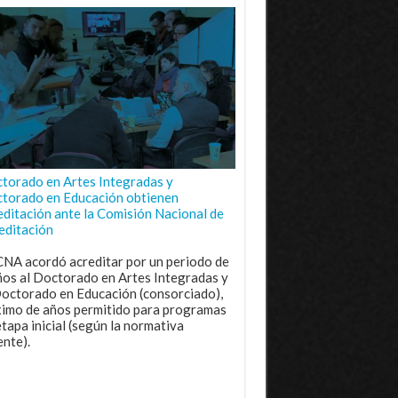
torado en Artes Integradas y
torado en Educación obtienen
editación ante la Comisión Nacional de
editación
CNA acordó acreditar por un periodo de
ños al Doctorado en Artes Integradas y
Doctorado en Educación (consorciado),
imo de años permitido para programas
etapa inicial (según la normativa
ente).