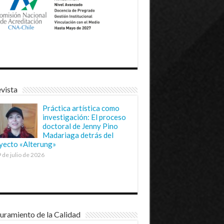
vista
Práctica artística como
investigación: El proceso
doctoral de Jenny Pino
Madariaga detrás del
yecto «Alterung»
 de julio de 2026
uramiento de la Calidad