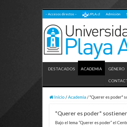
– Accesos directos –
UPLA.cl
Admisión
DESTACADOS
ACADEMIA
GÉNERO
CONTAC
Inicio
/
Academia
/
"Querer es poder" s
"Querer es poder" sostienen
Bajo el lema
“
Querer es poder” el Cent