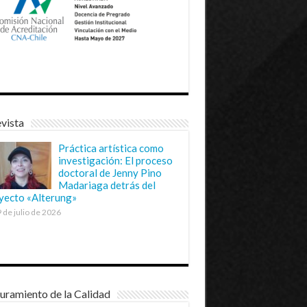
vista
Práctica artística como
investigación: El proceso
doctoral de Jenny Pino
Madariaga detrás del
yecto «Alterung»
 de julio de 2026
uramiento de la Calidad