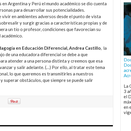
as en Argentina y Perú el mundo académico se dio cuenta
ersonas para desarrollar sus potencialidades.
e vivir en ambientes adversos desde el punto de vista
obresalir y surgir gracias a características propias y de
uera un tío o profesor, condiciones que favorecían su
l académico.
agogía en Educación Diferencial, Andrea Castillo
, la
bajo de una educadora diferencial se debe a que
Doc
ra atender a una persona distinta y creemos que esa
Doc
anzar y salir adelante. (…) Por ello, al tratar este tema
acr
onal, lo que queremos es transmitirles a nuestros
Acr
y superar obstáculos, que siempre se puede salir
La 
3 a
el 
máx
en 
vig