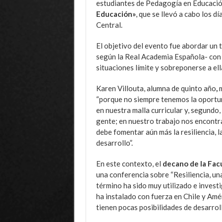
estudiantes de Pedagogía en Educació
Educación»
, que se llevó a cabo
los dí
Central.
El objetivo del evento fue abordar un 
según la Real Academia Española- con l
situaciones límite y sobreponerse a ell
Karen Villouta, alumna de quinto año
,
“porque no siempre tenemos la oportuni
en nuestra malla curricular y, segundo
gente; en nuestro trabajo nos encontra
debe fomentar aún más la resiliencia, l
desarrollo”.
En este contexto, el
decano de la Facu
una conferencia sobre “Resiliencia, una
término ha sido muy utilizado e invest
ha instalado con fuerza en Chile y Amé
tienen pocas posibilidades de desarroll