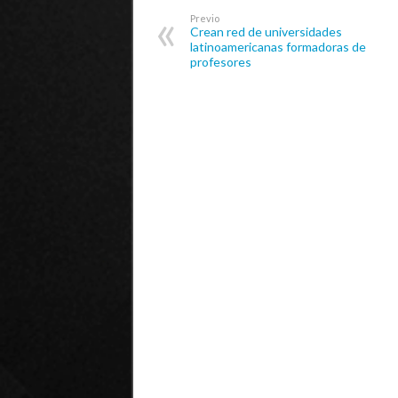
Previo
Crean red de universidades
latinoamericanas formadoras de
profesores