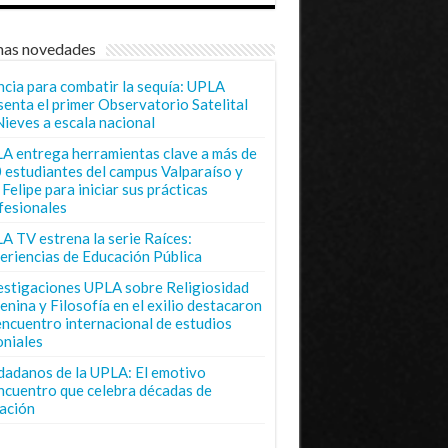
mas novedades
ncia para combatir la sequía: UPLA
senta el primer Observatorio Satelital
Nieves a escala nacional
A entrega herramientas clave a más de
 estudiantes del campus Valparaíso y
Felipe para iniciar sus prácticas
fesionales
A TV estrena la serie Raíces:
eriencias de Educación Pública
estigaciones UPLA sobre Religiosidad
enina y Filosofía en el exilio destacaron
encuentro internacional de estudios
oniales
dadanos de la UPLA: El emotivo
ncuentro que celebra décadas de
ación