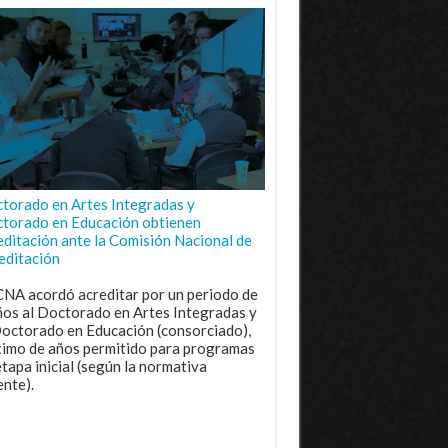
torado en Artes Integradas y
torado en Educación obtienen
editación ante la Comisión Nacional de
editación
CNA acordó acreditar por un periodo de
ños al Doctorado en Artes Integradas y
Doctorado en Educación (consorciado),
imo de años permitido para programas
etapa inicial (según la normativa
ente).