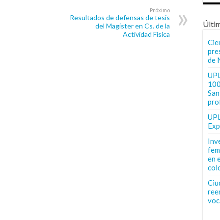
Próximo
Resultados de defensas de tesis
Últi
del Magíster en Cs. de la
Actividad Física
Cie
pre
de 
UPL
100
San 
pro
UPL
Exp
Inv
fem
en 
col
Ciu
ree
voc