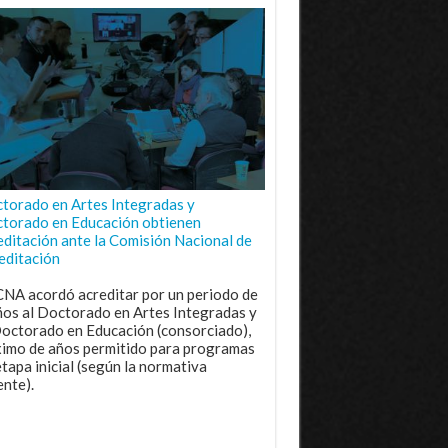
torado en Artes Integradas y
torado en Educación obtienen
editación ante la Comisión Nacional de
editación
CNA acordó acreditar por un periodo de
ños al Doctorado en Artes Integradas y
Doctorado en Educación (consorciado),
imo de años permitido para programas
etapa inicial (según la normativa
ente).