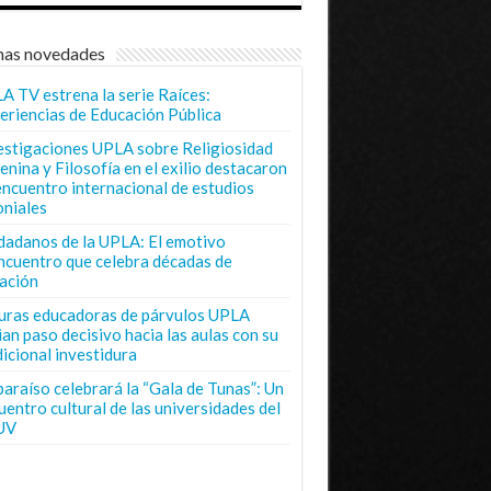
mas novedades
A TV estrena la serie Raíces:
eriencias de Educación Pública
estigaciones UPLA sobre Religiosidad
enina y Filosofía en el exilio destacaron
encuentro internacional de estudios
oniales
dadanos de la UPLA: El emotivo
ncuentro que celebra décadas de
ación
uras educadoras de párvulos UPLA
ian paso decisivo hacia las aulas con su
dicional investidura
paraíso celebrará la “Gala de Tunas”: Un
uentro cultural de las universidades del
UV