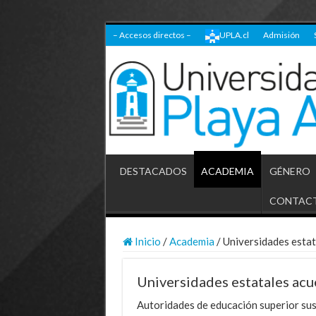
– Accesos directos –
UPLA.cl
Admisión
DESTACADOS
ACADEMIA
GÉNERO
CONTAC
Inicio
/
Academia
/
Universidades estat
Universidades estatales acue
Autoridades de educación superior sus