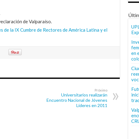
.
Últi
eclaración de Valparaíso.
UPL
es de la IX Cumbre de Rectores de América Latina y el
Exp
Inv
fem
en 
col
Ciu
ree
voc
Fut
Próximo
inic
Universitarios realizarán
Encuentro Nacional de Jóvenes
tra
Líderes en 2011
Val
enc
CR