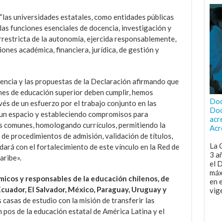
 “las universidades estatales, como entidades públicas
r las funciones esenciales de docencia, investigación y
rrestricta de la autonomía, ejercida responsablemente,
ones académica, financiera, jurídica, de gestión y
iencia y las propuestas de la Declaración afirmando que
ones de educación superior deben cumplir, hemos
Doc
vés de un esfuerzo por el trabajo conjunto en las
Doc
o un espacio y estableciendo compromisos para
acr
 comunes, homologando currículos, permitiendo la
Acr
 de procedimientos de admisión, validación de títulos,
La 
dará con el fortalecimiento de este vínculo en la Red de
3 a
aribe».
el 
máx
icos y responsables de la educación chilenos, de
en 
 Ecuador, El Salvador, México, Paraguay, Uruguay y
vig
 casas de estudio con la misión de transferir las
 pos de la educación estatal de América Latina y el