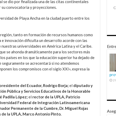
l se dio por finalizada una de las citas continentales
 su convocatoria y proyecciones.
versidad de Playa Ancha en la ciudad puerto entre los
la región, tanto en formación de recursos humanos como
a e innovación dificulta un desarrollo acorde con las
e nuestras universidades en América Latina y el Caribe.
Entre
, que se ahonda dramáticamente para los sectores más
os países en los que la educación superior ha dejado de
que seguramente se acrecentará si no atendemos
ponen los compromisos con el siglo XXI», expresa la
pro
29
presidente del Ecuador, Rodrigo Borja;
el
diputado y
ión Pública y Servicios Educativos de la Honorable
é Padilla López;
el
rector de la UPLA, Patricio
niversidad Federal de Integración Latinoamericana
nador Permanente de la Cumbre, Dr. Miguel Rojas
Aseg
 de la UPLA, Marco Antonio Pinto.