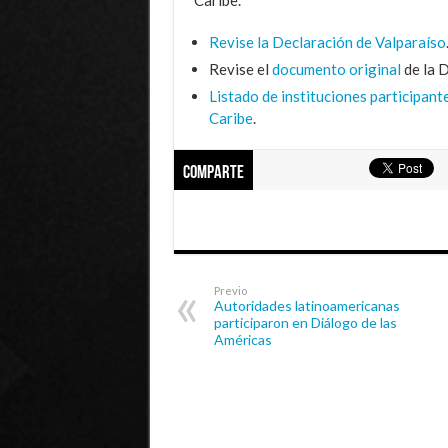
Revise la Declaración de Valparaíso
Revise el
documento original
de la D
Listado de instituciones participant
Caribe
.
Comparte
Previo
Autoridades latinoamericanas
participaron en Diálogo de las
Américas