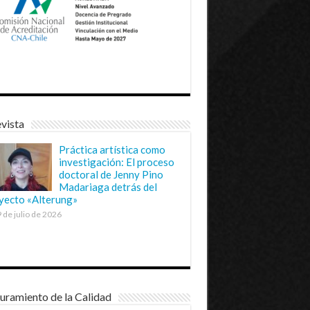
vista
Práctica artística como
investigación: El proceso
doctoral de Jenny Pino
Madariaga detrás del
yecto «Alterung»
 de julio de 2026
uramiento de la Calidad