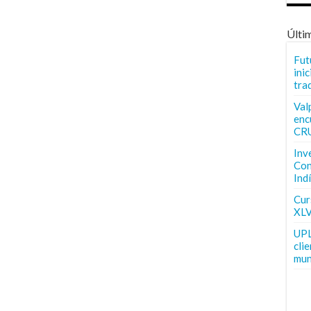
Últi
Fut
inic
tra
Val
enc
CR
Inv
Con
Ind
Curs
XLV
UPL
cli
mun