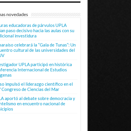
mas novedades
uras educadoras de párvulos UPLA
ian paso decisivo hacia las aulas con su
dicional investidura
paraíso celebrará la “Gala de Tunas”: Un
uentro cultural de las universidades del
UV
estigador UPLA participó en histórica
ferencia Internacional de Estudios
ígenas
o impulsó el liderazgo científico en el
 Congreso de Ciencias del Mar
A aportó al debate sobre democracia y
entelismo en encuentro nacional de
icipios