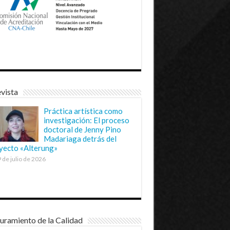
vista
Práctica artística como
investigación: El proceso
doctoral de Jenny Pino
Madariaga detrás del
yecto «Alterung»
 de julio de 2026
uramiento de la Calidad