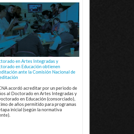
torado en Artes Integradas y
torado en Educación obtienen
editación ante la Comisión Nacional de
editación
CNA acordó acreditar por un periodo de
ños al Doctorado en Artes Integradas y
Doctorado en Educación (consorciado),
imo de años permitido para programas
etapa inicial (según la normativa
ente).