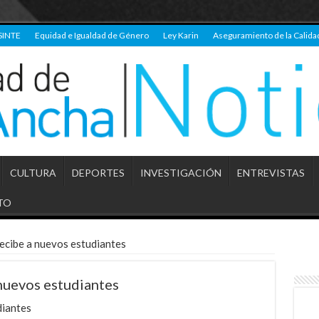
SINTE
Equidad e Igualdad de Género
Ley Karin
Aseguramiento de la Calida
CULTURA
DEPORTES
INVESTIGACIÓN
ENTREVISTAS
TO
ecibe a nuevos estudiantes
nuevos estudiantes
diantes