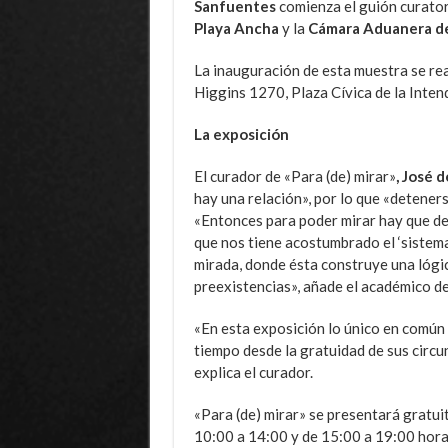
Sanfuentes
comienza el guión curator
Playa Ancha
y la
Cámara Aduanera de 
La inauguración de esta muestra se real
Higgins 1270, Plaza Cívica de la Inten
La exposición
El curador de «Para (de) mirar»
, José 
hay una relación», por lo que «detenerse
«Entonces para poder mirar hay que dej
que nos tiene acostumbrado el ‘sistema 
mirada, donde ésta construye una lógic
preexistencias», añade el académico d
«En esta exposición lo único en común 
tiempo desde la gratuidad de sus circu
explica el curador.
«Para (de) mirar» se presentará gratuit
10:00 a 14:00 y de 15:00 a 19:00 hora