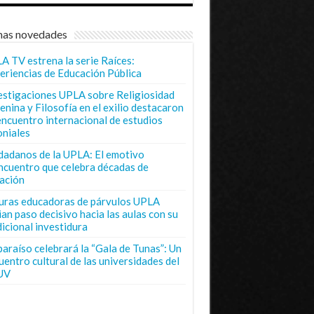
mas novedades
A TV estrena la serie Raíces:
eriencias de Educación Pública
estigaciones UPLA sobre Religiosidad
enina y Filosofía en el exilio destacaron
encuentro internacional de estudios
oniales
dadanos de la UPLA: El emotivo
ncuentro que celebra décadas de
ación
uras educadoras de párvulos UPLA
ian paso decisivo hacia las aulas con su
dicional investidura
paraíso celebrará la “Gala de Tunas”: Un
uentro cultural de las universidades del
UV