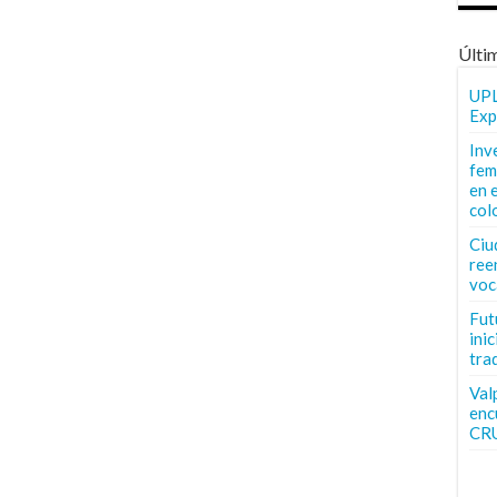
Últi
UPL
Exp
Inv
fem
en 
col
Ciu
ree
voc
Fut
inic
tra
Val
enc
CR