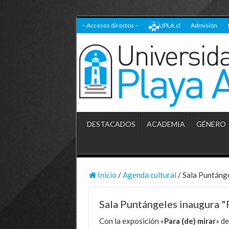
– Accesos directos –
UPLA.cl
Admisión
DESTACADOS
ACADEMIA
GÉNERO
Inicio
/
Agenda cultural
/
Sala Puntánge
Sala Puntángeles inaugura "P
Con la exposición «
Para (de) mirar
» de