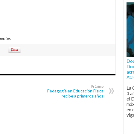
uentes
Doc
Doc
acr
Acr
Próximo
La 
Pedagogía en Educación Física
3 a
recibe a primeros años
el 
máx
en 
vig