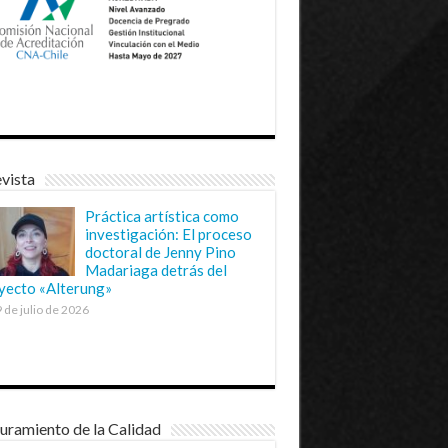
vista
Práctica artística como
investigación: El proceso
doctoral de Jenny Pino
Madariaga detrás del
yecto «Alterung»
 de julio de 2026
uramiento de la Calidad