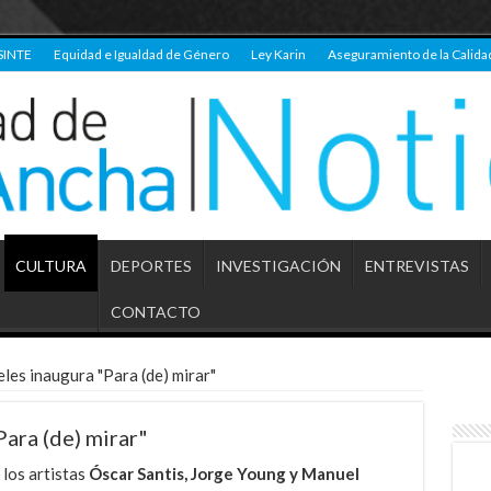
SINTE
Equidad e Igualdad de Género
Ley Karin
Aseguramiento de la Calida
CULTURA
DEPORTES
INVESTIGACIÓN
ENTREVISTAS
CONTACTO
les inaugura "Para (de) mirar"
ara (de) mirar"
 los artistas
Óscar Santis, Jorge Young y Manuel