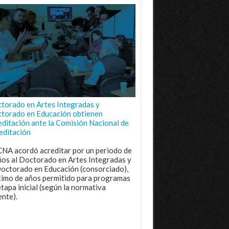
torado en Artes Integradas y
torado en Educación obtienen
editación ante la Comisión Nacional de
editación
CNA acordó acreditar por un periodo de
ños al Doctorado en Artes Integradas y
Doctorado en Educación (consorciado),
imo de años permitido para programas
etapa inicial (según la normativa
ente).