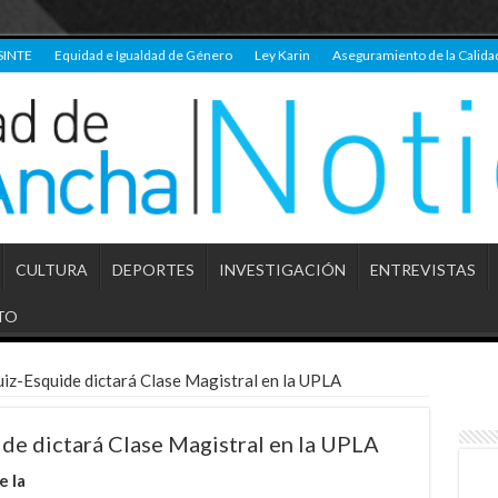
SINTE
Equidad e Igualdad de Género
Ley Karin
Aseguramiento de la Calida
CULTURA
DEPORTES
INVESTIGACIÓN
ENTREVISTAS
TO
z-Esquide dictará Clase Magistral en la UPLA
de dictará Clase Magistral en la UPLA
e la