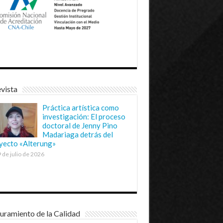
vista
Práctica artística como
investigación: El proceso
doctoral de Jenny Pino
Madariaga detrás del
yecto «Alterung»
 de julio de 2026
uramiento de la Calidad