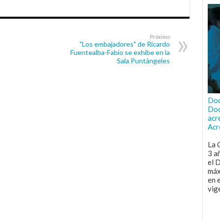
Próximo
"Los embajadores" de Ricardo
Fuentealba-Fabio se exhibe en la
Sala Puntángeles
Doc
Doc
acr
Acr
La 
3 a
el 
máx
en 
vig