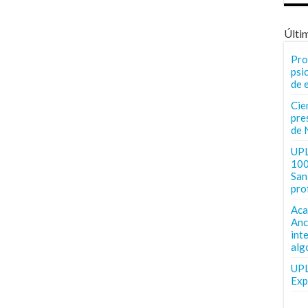
Últi
Pro
psi
de 
Cie
pre
de 
UPL
100
San 
pro
Aca
Anc
int
alg
UPL
Exp