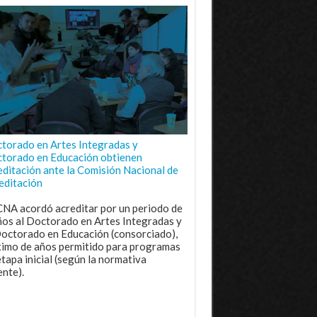
torado en Artes Integradas y
torado en Educación obtienen
editación ante la Comisión Nacional de
editación
CNA acordó acreditar por un periodo de
ños al Doctorado en Artes Integradas y
Doctorado en Educación (consorciado),
imo de años permitido para programas
etapa inicial (según la normativa
ente).