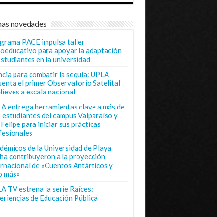
mas novedades
grama PACE impulsa taller
coeducativo para apoyar la adaptación
estudiantes en la universidad
ncia para combatir la sequía: UPLA
senta el primer Observatorio Satelital
Nieves a escala nacional
A entrega herramientas clave a más de
 estudiantes del campus Valparaíso y
Felipe para iniciar sus prácticas
fesionales
démicos de la Universidad de Playa
ha contribuyeron a la proyección
ernacional de «Cuentos Antárticos y
o más»
A TV estrena la serie Raíces:
eriencias de Educación Pública