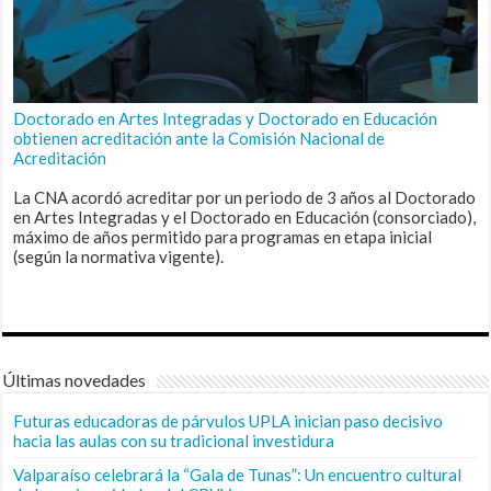
Doctorado en Artes Integradas y Doctorado en Educación
obtienen acreditación ante la Comisión Nacional de
Acreditación
La CNA acordó acreditar por un periodo de 3 años al Doctorado
en Artes Integradas y el Doctorado en Educación (consorciado),
máximo de años permitido para programas en etapa inicial
(según la normativa vigente).
Últimas novedades
Futuras educadoras de párvulos UPLA inician paso decisivo
hacia las aulas con su tradicional investidura
Valparaíso celebrará la “Gala de Tunas”: Un encuentro cultural