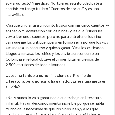
soy arquitecto’. Y me dice: ‘No, tú eres escritor, dedícate a
escribir. Yo tengo tu libro “Cuentos de por qué” y es una
maravilla».
«Así que un día fui a un quinto básico con mis cinco cuentos -y
ahí nació mi admiración por los niños- y les dije: ‘Niños les
voy a leer unos cuentos, pero no para entretenerlos sino
para que me los critiquen, pero en forma seria porque los voy
a mandar a un concurso y quiero ganar’. Y me los criticaron.
Llegue a mi casa, los rehice y los envié a un concurso en
Colombia en el cual obtuve el primer lugar entre más de
2.500 escritores de todo el mundo».
Usted ha tenido tres nominaciones al Premio de
Literatura, pero nunca lo ha ganado. ¿Es esa una meta en
su vida?
«No, y nunca lo va a ganar nadie que trabaje en literatura
infantil. Hay un desconocimiento increíble porque se habla
mucho de la necesidad de que los niños lean, y a los que
producimos material para los niños no les dan ni la hora».