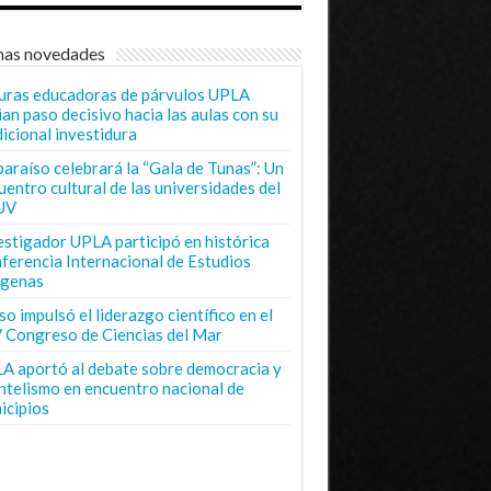
mas novedades
uras educadoras de párvulos UPLA
ian paso decisivo hacia las aulas con su
dicional investidura
paraíso celebrará la “Gala de Tunas”: Un
uentro cultural de las universidades del
UV
estigador UPLA participó en histórica
ferencia Internacional de Estudios
ígenas
o impulsó el liderazgo científico en el
 Congreso de Ciencias del Mar
A aportó al debate sobre democracia y
entelismo en encuentro nacional de
icipios