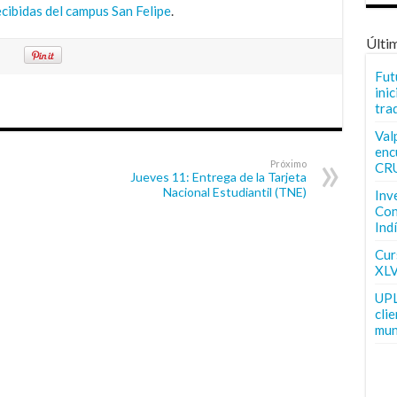
ecibidas del campus San Felipe
.
Últi
Fut
inic
tra
Val
enc
Próximo
CR
Jueves 11: Entrega de la Tarjeta
Nacional Estudiantil (TNE)
Inv
Con
Ind
Curs
XLV
UPL
cli
mun