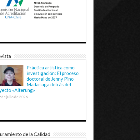
vista
Práctica artística como
investigación: El proceso
doctoral de Jenny Pino
Madariaga detrás del
yecto «Alterung»
 de julio de 2026
uramiento de la Calidad