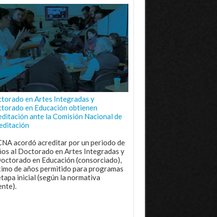
torado en Artes Integradas y
torado en Educación obtienen
editación ante la Comisión Nacional de
editación
CNA acordó acreditar por un periodo de
ños al Doctorado en Artes Integradas y
Doctorado en Educación (consorciado),
imo de años permitido para programas
etapa inicial (según la normativa
ente).