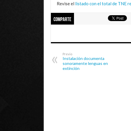
Revise el
listado con el total de TNE r
Comparte
Previo
Instalación documenta
sonoramente lenguas en
extinción