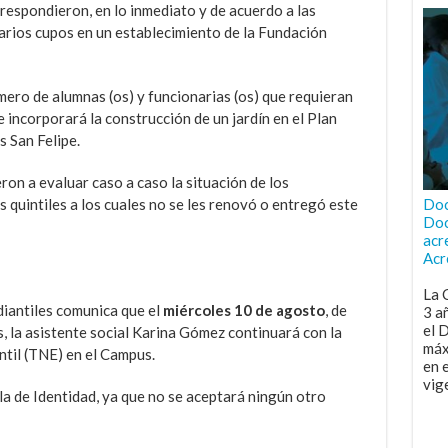
s respondieron, en lo inmediato y de acuerdo a las
arios cupos en un establecimiento de la Fundación
ero de alumnas (os) y funcionarias (os) que requieran
e incorporará la construcción de un jardín en el Plan
 San Felipe.
ron a evaluar caso a caso la situación de los
 quintiles a los cuales no se les renovó o entregó este
Doc
Doc
acr
Acr
La 
iantiles comunica que el
miércoles 10 de agosto
, de
3 a
el 
, la asistente social Karina Gómez continuará con la
máx
ntil (TNE) en el Campus.
en 
vig
la de Identidad, ya que no se aceptará ningún otro